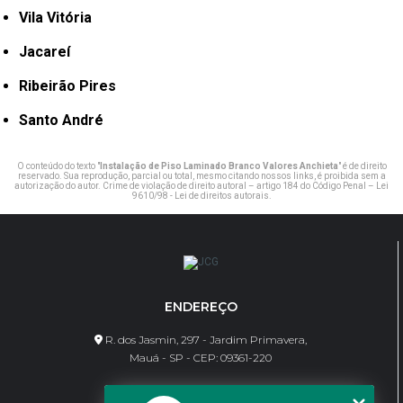
Vila Vitória
Jacareí
Ribeirão Pires
Santo André
O conteúdo do texto "
Instalação de Piso Laminado Branco Valores Anchieta
" é de direito
reservado. Sua reprodução, parcial ou total, mesmo citando nossos links, é proibida sem a
autorização do autor. Crime de violação de direito autoral – artigo 184 do Código Penal –
Lei
9610/98 - Lei de direitos autorais
.
ENDEREÇO
R. dos Jasmin, 297 - Jardim Primavera,
Mauá - SP - CEP: 09361-220