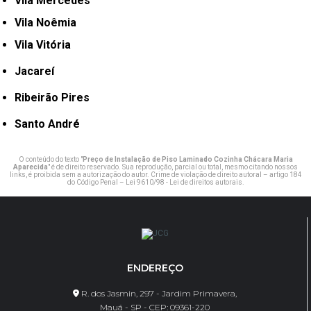
Vila Mercedes
Vila Noêmia
Vila Vitória
Jacareí
Ribeirão Pires
Santo André
O conteúdo do texto "
Preço de Instalação de Piso Laminado Cozinha Chácara Maria
Aparecida
" é de direito reservado. Sua reprodução, parcial ou total, mesmo citando nossos
links, é proibida sem a autorização do autor. Crime de violação de direito autoral – artigo 184
do Código Penal –
Lei 9610/98 - Lei de direitos autorais
.
ENDEREÇO
R. dos Jasmin, 297 - Jardim Primavera,
Mauá - SP - CEP: 09361-220