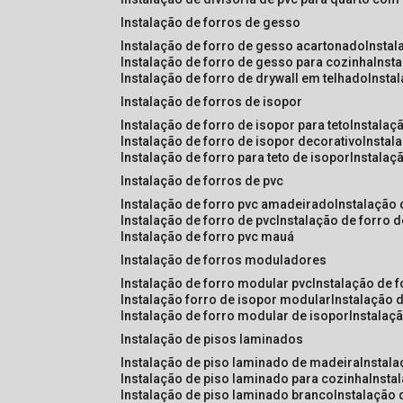
instalação de forros de gesso
instalação de forro de gesso acartonado
insta
instalação de forro de gesso para cozinha
inst
instalação de forro de drywall em telhado
insta
instalação de forros de isopor
instalação de forro de isopor para teto
instalaç
instalação de forro de isopor decorativo
instal
instalação de forro para teto de isopor
instalaç
instalação de forros de pvc
instalação de forro pvc amadeirado
instalação
instalação de forro de pvc
instalação de forro 
instalação de forro pvc mauá
instalação de forros moduladores
instalação de forro modular pvc
instalação de 
instalação forro de isopor modular
instalação 
instalação de forro modular de isopor
instalaç
instalação de pisos laminados
instalação de piso laminado de madeira
instal
instalação de piso laminado para cozinha
inst
instalação de piso laminado branco
instalação