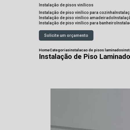
instalação de pisos vinílicos
instalação de piso vinílico para cozinha
instala
instalação de piso vinílico amadeirado
instalaç
instalação de piso vinílico para banheiro
instal
Solicite um orçamento
Home
Categorias
instalacao de pisos laminados
ins
Instalação de Piso Laminad