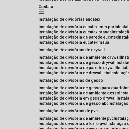
Contato
instalação de dividórias eucatex
instalação de divisória eucatex com porta
insta
instalação de divisória eucatex branca
instalaç
instalação de divisória de parede eucatex
insta
instalação de divisória eucatex mauá
instalação de divisórias de drywall
instalação de divisória de ambiente drywall
ins
instalação de divisória de gesso drywall
instal
instalação de divisória de parede drywall
insta
instalação de divisória de drywall abc
instalaçã
instalação de divisórias de gesso
instalação de divisória de gesso para quarto
i
instalação de divisória de ambiente gesso
inst
instalação de divisória em gesso drywall
insta
instalação de divisória de gesso abc
instalaçã
instalação de divisórias de pvc
instalação de divisória de ambiente pvc
instala
instalação de divisória de forro pvc
instalação 
instalação de divisória de pvc para quarto com