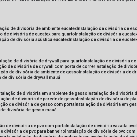
lação de divisória de ambiente eucatex
instalação de divisória de es
ão de divisória de eucatex para quarto
instalação de divisória eucat
lação de divisória acústica eucatex
instalação de divisória de eucat
talação de divisória de drywall para quarto
instalação de divisória d
ação de divisória de drywall com porta de correr
instalação de divis
lação de divisória de ambiente de gesso
instalação de divisória de d
o de divisória de drywall mauá
nstalação de divisória em ambiente de gesso
instalação de divisória
alação de divisória de parede de gesso
instalação de divisória de p
lação de divisória de gesso com porta
instalação de divisória em ge
o de divisória de gesso mauá
ção de divisória de pvc com porta
instalação de divisória vazada pvc
de divisória de pvc para banheiro
instalação de divisória de pvc com
 porta
instalação de divisória de ambiente em pvc
instalação de divis