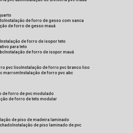
quarto
ado
instalação de forro de gesso com sanca
lação de forro de gesso mauá
instalação de forro de isopor teto
ativo para teto
abc
instalação de forro de isopor mauá
rro pvc liso
instalação de forro pvc branco liso
pvc marrom
instalação de forro pvc abc
ão de forro de pvc modulado
lação de forro de teto modular
alação de piso de madeira laminado
achado
instalação de piso laminado de pvc