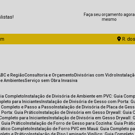
Faça seu orçamento agora
listas!
mesmo
om
R. dos
ABC e Região
Consultoria e Orçamento
Divisórias com Vidro
Instalaç
de Ambientes
Serviço sem Obra Invasiva
uia Completo
Instalação de Divisória de Ambiente em PVC: Guia Com
pleto para Iniciantes
Instalação de Divisória de Gesso com Porta: 
ia Completo e Passo a Passo
Instalação de Divisória de Placa de Ges
 Porta: Guia Prático
Instalação de Divisória em Gesso Drywall: Guia 
 Completo para Iniciantes
Instalação de Divisória em Gesso Drywall: 
 Guia Prático
Instalação de Forro de Gesso para Cozinha: Guia Prát
Prático Completo
Instalação de Forro PVC em Mauá: Guia Completo par
pleto e Prático
Instalação de Piso Laminado Vinílico: Guia Completo 