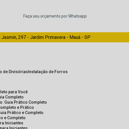
Faça seu orçamento por Whatsapp
 Jasmin, 297 - Jardim Primavera - Mauá - SP
ão de Divisórias
Instalação de Forros
pleto para Você
Guia Completo
so: Guia Prático Completo
Completo e Prático
Guia Prático e Completo
ico e Completo
a Iniciantes
para Iniciantes