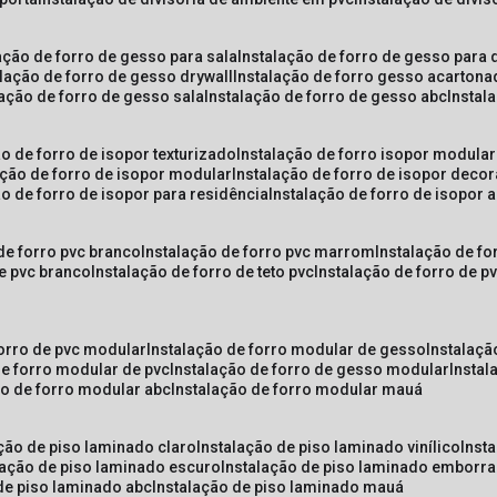
lação de forro de gesso para sala
instalação de forro de gesso para 
alação de forro de gesso drywall
instalação de forro gesso acarton
lação de forro de gesso sala
instalação de forro de gesso abc
insta
ão de forro de isopor texturizado
instalação de forro isopor modular
ação de forro de isopor modular
instalação de forro de isopor decor
ão de forro de isopor para residência
instalação de forro de isopor 
 de forro pvc branco
instalação de forro pvc marrom
instalação de fo
de pvc branco
instalação de forro de teto pvc
instalação de forro de 
forro de pvc modular
instalação de forro modular de gesso
instalaç
de forro modular de pvc
instalação de forro de gesso modular
insta
ão de forro modular abc
instalação de forro modular mauá
ação de piso laminado claro
instalação de piso laminado vinílico
inst
alação de piso laminado escuro
instalação de piso laminado emborr
 de piso laminado abc
instalação de piso laminado mauá