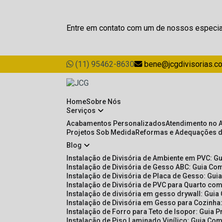
Entre em contato com um de nossos especia
(11) 95462-8630
bene@jcgdivisorias.c
Home
Sobre Nós
Serviços
Acabamentos Personalizados
Atendimento no 
Projetos Sob Medida
Reformas e Adequações 
Blog
Instalação de Divisória de Ambiente em PVC: G
Instalação de Divisória de Gesso ABC: Guia Com
Instalação de Divisória de Placa de Gesso: Gu
Instalação de Divisória de PVC para Quarto com
Instalação de divisória em gesso drywall: Guia
Instalação de Divisória em Gesso para Cozinha:
Instalação de Forro para Teto de Isopor: Guia 
Instalação de Piso Laminado Vinílico: Guia Com