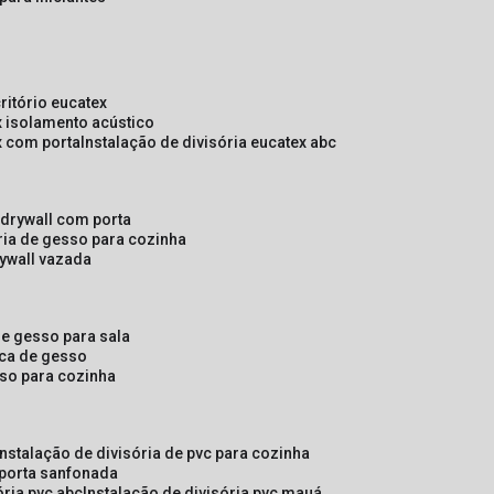
critório eucatex
ex isolamento acústico
ex com porta
instalação de divisória eucatex abc
e drywall com porta
ória de gesso para cozinha
rywall vazada
 de gesso para sala
laca de gesso
sso para cozinha
instalação de divisória de pvc para cozinha
 porta sanfonada
ória pvc abc
instalação de divisória pvc mauá