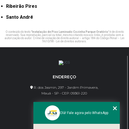
Ribeirão Pires
Santo André
O conteúdo do texto "
Instalação de Piso Laminado Cozinha Parque Oratório
" é de direito
reservado. Sua reprodução, parcial ou total, mesmo citando nossos links, é proibida sem a
autorização do autor. Crime de violação de direito autoral – artigo 184 do Código Penal –
Lei
9610/98 - Lei de direitos autorais
.
ENDEREÇO
R. dos Jasmin, 297 - Jardim Primavera,
Mauá - SP - CEP: 09361-220
CONTATO
Olá! Fale agora pelo WhatsApp
(11) 95462-8630
bene@jcgdivisorias.com