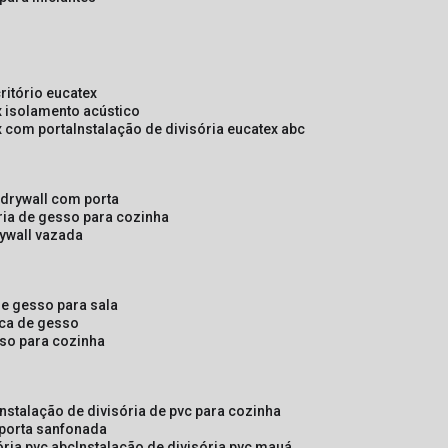
critório eucatex
ex isolamento acústico
ex com porta
instalação de divisória eucatex abc
e drywall com porta
ória de gesso para cozinha
rywall vazada
 de gesso para sala
laca de gesso
sso para cozinha
instalação de divisória de pvc para cozinha
 porta sanfonada
ória pvc abc
instalação de divisória pvc mauá