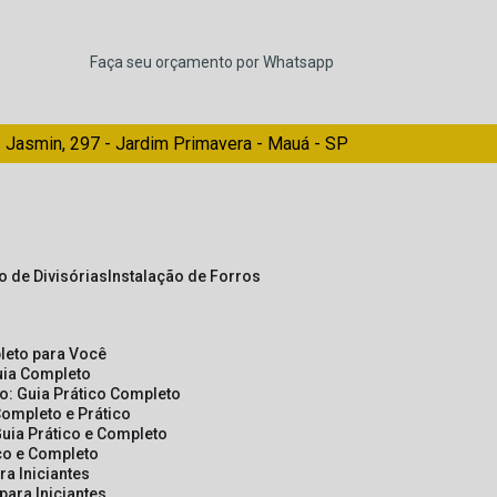
Faça seu orçamento por Whatsapp
 Jasmin, 297 - Jardim Primavera - Mauá - SP
ão de Divisórias
Instalação de Forros
pleto para Você
Guia Completo
so: Guia Prático Completo
Completo e Prático
Guia Prático e Completo
ico e Completo
a Iniciantes
para Iniciantes