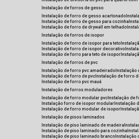
instalação de forros de gesso
instalação de forro de gesso acartonado
insta
instalação de forro de gesso para cozinha
inst
instalação de forro de drywall em telhado
insta
instalação de forros de isopor
instalação de forro de isopor para teto
instalaç
instalação de forro de isopor decorativo
instal
instalação de forro para teto de isopor
instalaç
instalação de forros de pvc
instalação de forro pvc amadeirado
instalação
instalação de forro de pvc
instalação de forro 
instalação de forro pvc mauá
instalação de forros moduladores
instalação de forro modular pvc
instalação de 
instalação forro de isopor modular
instalação 
instalação de forro modular de isopor
instalaç
instalação de pisos laminados
instalação de piso laminado de madeira
instal
instalação de piso laminado para cozinha
inst
instalação de piso laminado branco
instalação