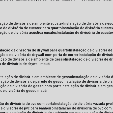
lação de divisória de ambiente eucatex
instalação de divisória de es
ão de divisória de eucatex para quarto
instalação de divisória eucat
lação de divisória acústica eucatex
instalação de divisória de eucat
talação de divisória de drywall para quarto
instalação de divisória d
ação de divisória de drywall com porta de correr
instalação de divis
lação de divisória de ambiente de gesso
instalação de divisória de d
o de divisória de drywall mauá
nstalação de divisória em ambiente de gesso
instalação de divisória
alação de divisória de parede de gesso
instalação de divisória de p
lação de divisória de gesso com porta
instalação de divisória em ge
o de divisória de gesso mauá
ção de divisória de pvc com porta
instalação de divisória vazada pvc
de divisória de pvc para banheiro
instalação de divisória de pvc com
 porta
instalação de divisória de ambiente em pvc
instalação de divis