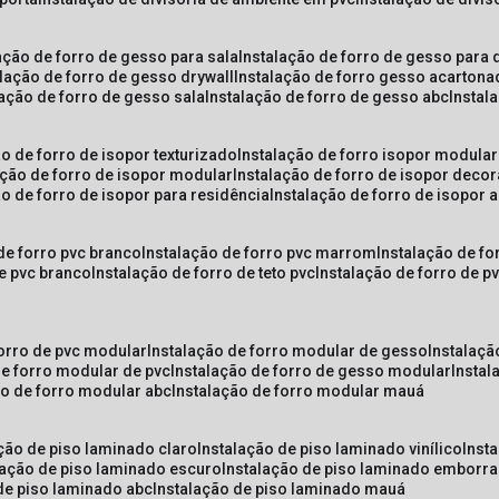
lação de forro de gesso para sala
instalação de forro de gesso para 
alação de forro de gesso drywall
instalação de forro gesso acarton
lação de forro de gesso sala
instalação de forro de gesso abc
insta
ão de forro de isopor texturizado
instalação de forro isopor modular
ação de forro de isopor modular
instalação de forro de isopor decor
ão de forro de isopor para residência
instalação de forro de isopor 
 de forro pvc branco
instalação de forro pvc marrom
instalação de fo
de pvc branco
instalação de forro de teto pvc
instalação de forro de 
forro de pvc modular
instalação de forro modular de gesso
instalaç
de forro modular de pvc
instalação de forro de gesso modular
insta
ão de forro modular abc
instalação de forro modular mauá
ação de piso laminado claro
instalação de piso laminado vinílico
inst
alação de piso laminado escuro
instalação de piso laminado emborr
 de piso laminado abc
instalação de piso laminado mauá