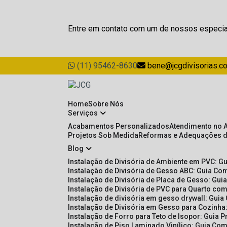
Entre em contato com um de nossos especia
(11) 95462-8630
bene@jcgdivisorias.c
Home
Sobre Nós
Serviços
Acabamentos Personalizados
Atendimento no 
Projetos Sob Medida
Reformas e Adequações 
Blog
Instalação de Divisória de Ambiente em PVC: G
Instalação de Divisória de Gesso ABC: Guia Com
Instalação de Divisória de Placa de Gesso: Gu
Instalação de Divisória de PVC para Quarto com
Instalação de divisória em gesso drywall: Guia
Instalação de Divisória em Gesso para Cozinha:
Instalação de Forro para Teto de Isopor: Guia 
Instalação de Piso Laminado Vinílico: Guia Com