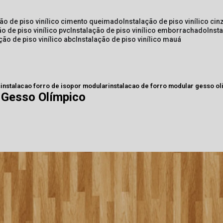
ção de piso vinílico cimento queimado
instalação de piso vinílico cin
ão de piso vinílico pvc
instalação de piso vinílico emborrachado
inst
ação de piso vinílico abc
instalação de piso vinílico mauá
s
instalacao forro de isopor modular
instalacao de forro modular gesso o
 Gesso Olímpico