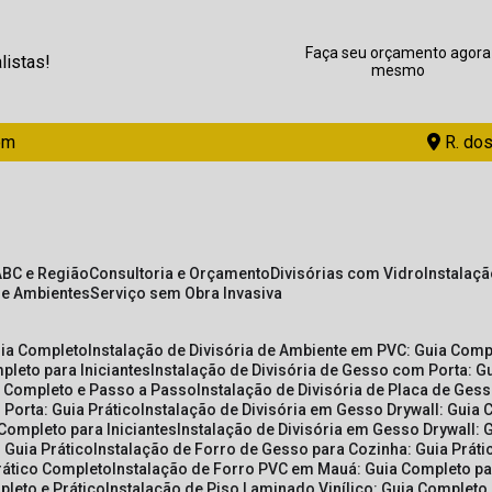
Faça seu orçamento agora
listas!
mesmo
om
R. dos
ABC e Região
Consultoria e Orçamento
Divisórias com Vidro
Instalaç
de Ambientes
Serviço sem Obra Invasiva
uia Completo
Instalação de Divisória de Ambiente em PVC: Guia Com
pleto para Iniciantes
Instalação de Divisória de Gesso com Porta: 
ia Completo e Passo a Passo
Instalação de Divisória de Placa de Ges
 Porta: Guia Prático
Instalação de Divisória em Gesso Drywall: Guia 
 Completo para Iniciantes
Instalação de Divisória em Gesso Drywall: 
 Guia Prático
Instalação de Forro de Gesso para Cozinha: Guia Prát
Prático Completo
Instalação de Forro PVC em Mauá: Guia Completo par
pleto e Prático
Instalação de Piso Laminado Vinílico: Guia Completo 