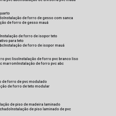
quarto
ado
instalação de forro de gesso com sanca
lação de forro de gesso mauá
instalação de forro de isopor teto
ativo para teto
abc
instalação de forro de isopor mauá
rro pvc liso
instalação de forro pvc branco liso
pvc marrom
instalação de forro pvc abc
ão de forro de pvc modulado
lação de forro de teto modular
alação de piso de madeira laminado
achado
instalação de piso laminado de pvc