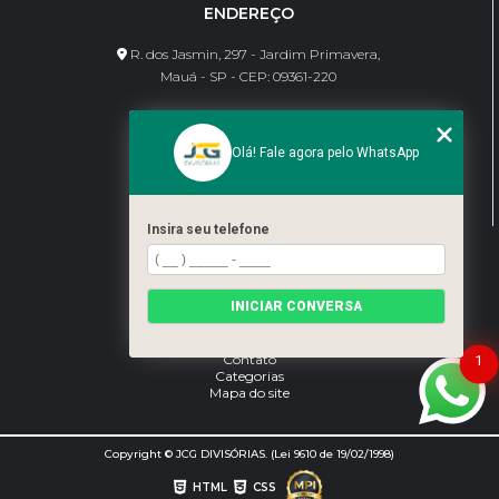
ENDEREÇO
R. dos Jasmin, 297 - Jardim Primavera,
Mauá - SP - CEP: 09361-220
CONTATO
Olá! Fale agora pelo WhatsApp
(11) 95462-8630
bene@jcgdivisorias.com
Insira seu telefone
MENU
Home
INICIAR CONVERSA
Sobre Nós
Serviços
Blog
Contato
1
Categorias
Mapa do site
Copyright © JCG DIVISÓRIAS. (Lei 9610 de 19/02/1998)
HTML
CSS