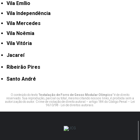
Vila Emílio
Vila Independência
Vila Mercedes
Vila Noêmia
Vila Vitória
Jacareí
Ribeirão Pires
Santo André
O conteúdo do texto "
Instalação de Forro de Gesso Modular Olímpico
" é de direito
reservado. Sua reprodução, parcial ou total, mesmo citando nossos links, é proibida sem a
autorização do autor. Crime de violação de direito autoral – artigo 184 do Código Penal –
Lei
9610/98 - Lei de direitos autorais
.