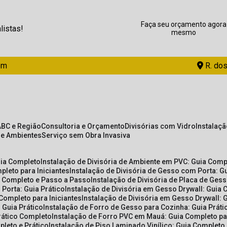
Faça seu orçamento agora
listas!
mesmo
om
R. dos
ABC e Região
Consultoria e Orçamento
Divisórias com Vidro
Instalaç
de Ambientes
Serviço sem Obra Invasiva
uia Completo
Instalação de Divisória de Ambiente em PVC: Guia Com
pleto para Iniciantes
Instalação de Divisória de Gesso com Porta: 
ia Completo e Passo a Passo
Instalação de Divisória de Placa de Ges
 Porta: Guia Prático
Instalação de Divisória em Gesso Drywall: Guia 
 Completo para Iniciantes
Instalação de Divisória em Gesso Drywall: 
 Guia Prático
Instalação de Forro de Gesso para Cozinha: Guia Prát
Prático Completo
Instalação de Forro PVC em Mauá: Guia Completo par
pleto e Prático
Instalação de Piso Laminado Vinílico: Guia Completo 