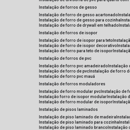
instalação de forros de gesso
instalação de forro de gesso acartonado
insta
instalação de forro de gesso para cozinha
inst
instalação de forro de drywall em telhado
insta
instalação de forros de isopor
instalação de forro de isopor para teto
instalaç
instalação de forro de isopor decorativo
instal
instalação de forro para teto de isopor
instalaç
instalação de forros de pvc
instalação de forro pvc amadeirado
instalação
instalação de forro de pvc
instalação de forro 
instalação de forro pvc mauá
instalação de forros moduladores
instalação de forro modular pvc
instalação de 
instalação forro de isopor modular
instalação 
instalação de forro modular de isopor
instalaç
instalação de pisos laminados
instalação de piso laminado de madeira
instal
instalação de piso laminado para cozinha
inst
instalação de piso laminado branco
instalação