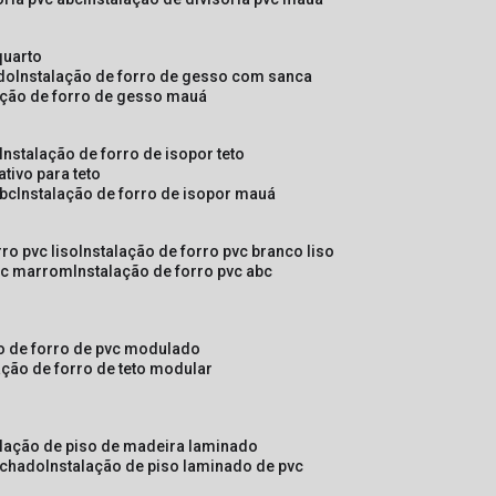
quarto
ado
instalação de forro de gesso com sanca
lação de forro de gesso mauá
instalação de forro de isopor teto
ativo para teto
abc
instalação de forro de isopor mauá
rro pvc liso
instalação de forro pvc branco liso
pvc marrom
instalação de forro pvc abc
ão de forro de pvc modulado
lação de forro de teto modular
alação de piso de madeira laminado
achado
instalação de piso laminado de pvc