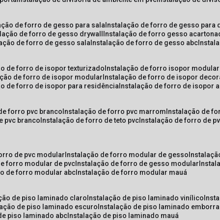
lação de forro de gesso para sala
instalação de forro de gesso para 
alação de forro de gesso drywall
instalação de forro gesso acarton
lação de forro de gesso sala
instalação de forro de gesso abc
insta
ão de forro de isopor texturizado
instalação de forro isopor modular
ação de forro de isopor modular
instalação de forro de isopor decor
ão de forro de isopor para residência
instalação de forro de isopor 
 de forro pvc branco
instalação de forro pvc marrom
instalação de fo
de pvc branco
instalação de forro de teto pvc
instalação de forro de 
forro de pvc modular
instalação de forro modular de gesso
instalaç
de forro modular de pvc
instalação de forro de gesso modular
insta
ão de forro modular abc
instalação de forro modular mauá
ação de piso laminado claro
instalação de piso laminado vinílico
inst
alação de piso laminado escuro
instalação de piso laminado emborr
 de piso laminado abc
instalação de piso laminado mauá