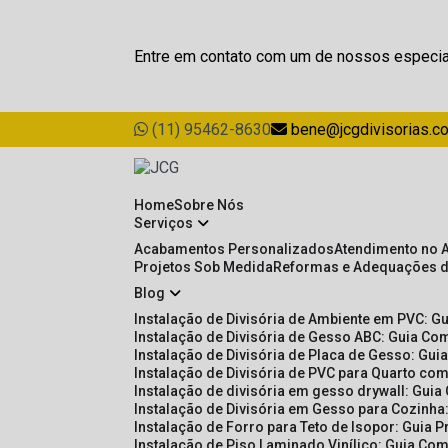
Entre em contato com um de nossos especia
(11) 95462-8630
bene@jcgdivisorias.c
Home
Sobre Nós
Serviços
Acabamentos Personalizados
Atendimento no 
Projetos Sob Medida
Reformas e Adequações 
Blog
Instalação de Divisória de Ambiente em PVC: G
Instalação de Divisória de Gesso ABC: Guia Com
Instalação de Divisória de Placa de Gesso: Gu
Instalação de Divisória de PVC para Quarto com
Instalação de divisória em gesso drywall: Guia
Instalação de Divisória em Gesso para Cozinha:
Instalação de Forro para Teto de Isopor: Guia 
Instalação de Piso Laminado Vinílico: Guia Com