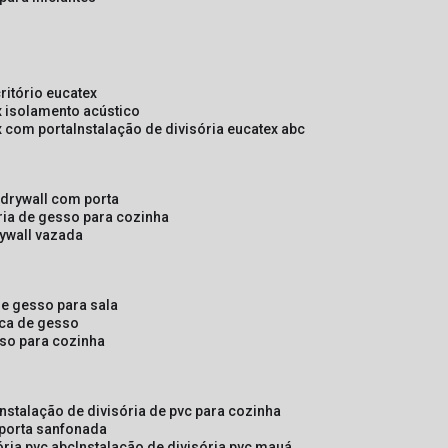
critório eucatex
ex isolamento acústico
ex com porta
instalação de divisória eucatex abc
e drywall com porta
ória de gesso para cozinha
rywall vazada
 de gesso para sala
laca de gesso
sso para cozinha
instalação de divisória de pvc para cozinha
 porta sanfonada
ória pvc abc
instalação de divisória pvc mauá