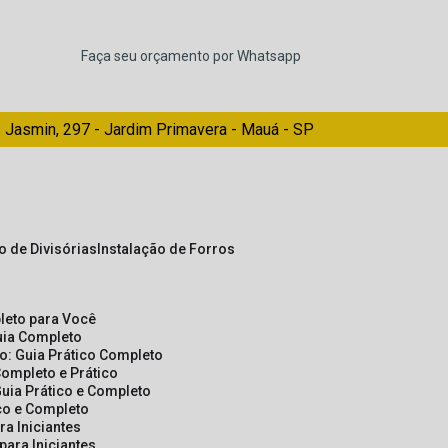
Faça seu orçamento por Whatsapp
 Jasmin, 297 - Jardim Primavera - Mauá - SP
ão de Divisórias
Instalação de Forros
pleto para Você
Guia Completo
so: Guia Prático Completo
Completo e Prático
Guia Prático e Completo
ico e Completo
a Iniciantes
para Iniciantes