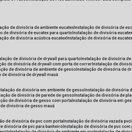
lação de divisória de ambiente eucatex
instalação de divisória de es
ão de divisória de eucatex para quarto
instalação de divisória eucat
lação de divisória acústica eucatex
instalação de divisória de eucat
talação de divisória de drywall para quarto
instalação de divisória d
ação de divisória de drywall com porta de correr
instalação de divis
lação de divisória de ambiente de gesso
instalação de divisória de d
o de divisória de drywall mauá
nstalação de divisória em ambiente de gesso
instalação de divisória
alação de divisória de parede de gesso
instalação de divisória de p
lação de divisória de gesso com porta
instalação de divisória em ge
o de divisória de gesso mauá
ção de divisória de pvc com porta
instalação de divisória vazada pvc
de divisória de pvc para banheiro
instalação de divisória de pvc com
 porta
instalação de divisória de ambiente em pvc
instalação de divis