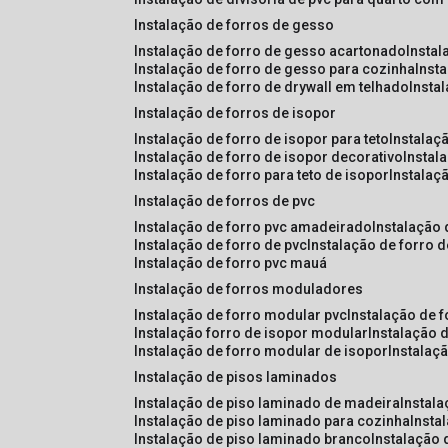
instalação de forros de gesso
instalação de forro de gesso acartonado
insta
instalação de forro de gesso para cozinha
inst
instalação de forro de drywall em telhado
insta
instalação de forros de isopor
instalação de forro de isopor para teto
instalaç
instalação de forro de isopor decorativo
instal
instalação de forro para teto de isopor
instalaç
instalação de forros de pvc
instalação de forro pvc amadeirado
instalação
instalação de forro de pvc
instalação de forro 
instalação de forro pvc mauá
instalação de forros moduladores
instalação de forro modular pvc
instalação de 
instalação forro de isopor modular
instalação 
instalação de forro modular de isopor
instalaç
instalação de pisos laminados
instalação de piso laminado de madeira
instal
instalação de piso laminado para cozinha
inst
instalação de piso laminado branco
instalação