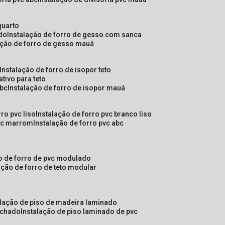
quarto
ado
instalação de forro de gesso com sanca
lação de forro de gesso mauá
instalação de forro de isopor teto
ativo para teto
abc
instalação de forro de isopor mauá
rro pvc liso
instalação de forro pvc branco liso
pvc marrom
instalação de forro pvc abc
ão de forro de pvc modulado
lação de forro de teto modular
alação de piso de madeira laminado
achado
instalação de piso laminado de pvc