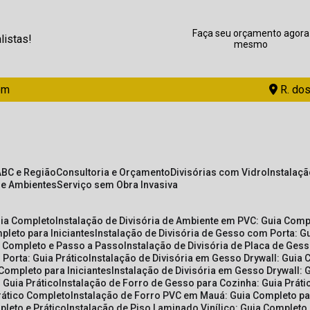
Faça seu orçamento agora
listas!
mesmo
om
R. dos
ABC e Região
Consultoria e Orçamento
Divisórias com Vidro
Instalaç
de Ambientes
Serviço sem Obra Invasiva
uia Completo
Instalação de Divisória de Ambiente em PVC: Guia Com
pleto para Iniciantes
Instalação de Divisória de Gesso com Porta: 
ia Completo e Passo a Passo
Instalação de Divisória de Placa de Ges
 Porta: Guia Prático
Instalação de Divisória em Gesso Drywall: Guia 
 Completo para Iniciantes
Instalação de Divisória em Gesso Drywall: 
 Guia Prático
Instalação de Forro de Gesso para Cozinha: Guia Prát
Prático Completo
Instalação de Forro PVC em Mauá: Guia Completo par
pleto e Prático
Instalação de Piso Laminado Vinílico: Guia Completo 