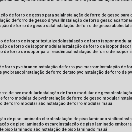
lação de forro de gesso para sala
instalação de forro de gesso para 
alação de forro de gesso drywall
instalação de forro gesso acarton
lação de forro de gesso sala
instalação de forro de gesso abc
insta
ão de forro de isopor texturizado
instalação de forro isopor modular
ação de forro de isopor modular
instalação de forro de isopor decor
ão de forro de isopor para residência
instalação de forro de isopor 
 de forro pvc branco
instalação de forro pvc marrom
instalação de fo
de pvc branco
instalação de forro de teto pvc
instalação de forro de 
forro de pvc modular
instalação de forro modular de gesso
instalaç
de forro modular de pvc
instalação de forro de gesso modular
insta
ão de forro modular abc
instalação de forro modular mauá
ação de piso laminado claro
instalação de piso laminado vinílico
inst
alação de piso laminado escuro
instalação de piso laminado emborr
 de piso laminado abc
instalação de piso laminado mauá