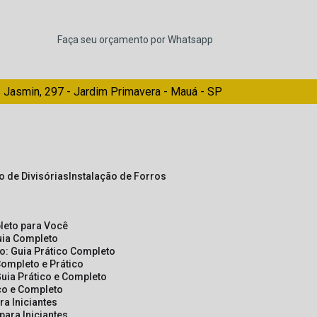
Faça seu orçamento por Whatsapp
 Jasmin, 297 - Jardim Primavera - Mauá - SP
ão de Divisórias
Instalação de Forros
pleto para Você
Guia Completo
so: Guia Prático Completo
Completo e Prático
Guia Prático e Completo
ico e Completo
a Iniciantes
para Iniciantes