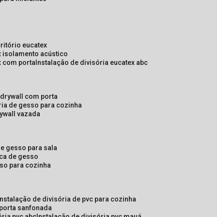
critório eucatex
ex isolamento acústico
ex com porta
instalação de divisória eucatex abc
e drywall com porta
ória de gesso para cozinha
rywall vazada
 de gesso para sala
laca de gesso
sso para cozinha
instalação de divisória de pvc para cozinha
 porta sanfonada
ória pvc abc
instalação de divisória pvc mauá