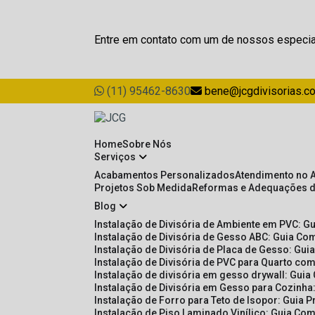
Entre em contato com um de nossos especia
(11) 95462-8630
bene@jcgdivisorias.c
Home
Sobre Nós
Serviços
Acabamentos Personalizados
Atendimento no 
Projetos Sob Medida
Reformas e Adequações 
Blog
Instalação de Divisória de Ambiente em PVC: G
Instalação de Divisória de Gesso ABC: Guia Com
Instalação de Divisória de Placa de Gesso: Gu
Instalação de Divisória de PVC para Quarto com
Instalação de divisória em gesso drywall: Guia
Instalação de Divisória em Gesso para Cozinha:
Instalação de Forro para Teto de Isopor: Guia 
Instalação de Piso Laminado Vinílico: Guia Com