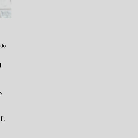
ado
m
e
r.