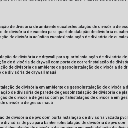
lação de divisória de ambiente eucatex
instalação de divisória de es
ão de divisória de eucatex para quarto
instalação de divisória eucat
lação de divisória acústica eucatex
instalação de divisória de eucat
talação de divisória de drywall para quarto
instalação de divisória d
ação de divisória de drywall com porta de correr
instalação de divis
lação de divisória de ambiente de gesso
instalação de divisória de d
o de divisória de drywall mauá
nstalação de divisória em ambiente de gesso
instalação de divisória
alação de divisória de parede de gesso
instalação de divisória de p
lação de divisória de gesso com porta
instalação de divisória em ge
o de divisória de gesso mauá
ção de divisória de pvc com porta
instalação de divisória vazada pvc
de divisória de pvc para banheiro
instalação de divisória de pvc com
 porta
instalação de divisória de ambiente em pvc
instalação de divis