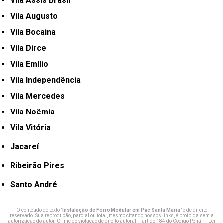
Vila Assis Brasil
Vila Augusto
Vila Bocaina
Vila Dirce
Vila Emílio
Vila Independência
Vila Mercedes
Vila Noêmia
Vila Vitória
Jacareí
Ribeirão Pires
Santo André
O conteúdo do texto "
Instalação de Forro Modular em Pvc Santa Maria
" é de direito
reservado. Sua reprodução, parcial ou total, mesmo citando nossos links, é proibida sem a
autorização do autor. Crime de violação de direito autoral – artigo 184 do Código Penal –
Lei