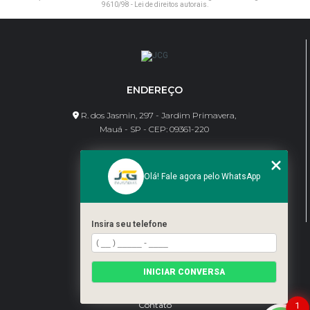
9610/98 - Lei de direitos autorais
.
ENDEREÇO
R. dos Jasmin, 297 - Jardim Primavera,
Mauá - SP - CEP: 09361-220
CONTATO
Olá! Fale agora pelo WhatsApp
(11) 95462-8630
bene@jcgdivisorias.com
Insira seu telefone
MENU
Home
INICIAR CONVERSA
Sobre Nós
Serviços
Blog
Contato
1