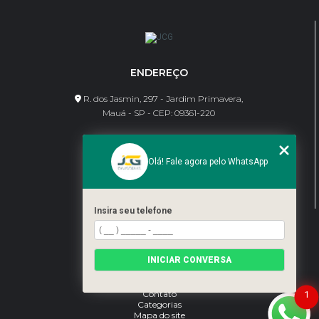
ENDEREÇO
R. dos Jasmin, 297 - Jardim Primavera,
Mauá - SP - CEP: 09361-220
CONTATO
Olá! Fale agora pelo WhatsApp
(11) 95462-8630
bene@jcgdivisorias.com
Insira seu telefone
MENU
Home
INICIAR CONVERSA
Sobre Nós
Serviços
Blog
Contato
1
Categorias
Mapa do site