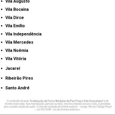
Vila Augusto
Vila Bocaina
Vila Dirce
Vila Emílio
Vila Independência
Vila Mercedes
Vila Noêmia
Vila Vitória
Jacareí
Ribeirão Pires
Santo André
O conteúdo do texto "
Instalação de Forro Modular de Pvc Preço Vila Gonçalves
" é de
direito reservado. Sua reprodução, parcial ou total, mesmo citando nossos links, é proibida
sem a autorização do autor. Crime de violação de direito autoral – artigo 184 do Código Penal
–
Lei 9610/98 - Lei de direitos autorais
.