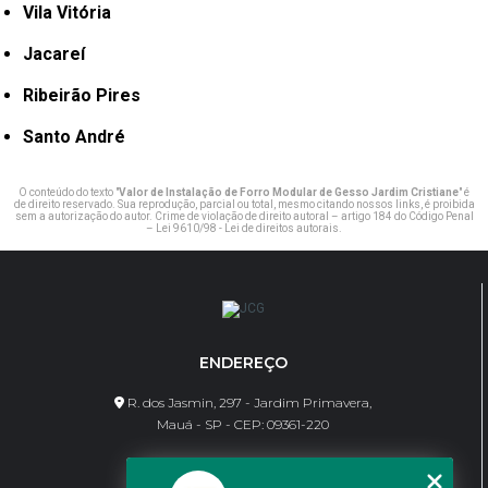
Vila Vitória
Jacareí
Ribeirão Pires
Santo André
O conteúdo do texto "
Valor de Instalação de Forro Modular de Gesso Jardim Cristiane
" é
de direito reservado. Sua reprodução, parcial ou total, mesmo citando nossos links, é proibida
sem a autorização do autor. Crime de violação de direito autoral – artigo 184 do Código Penal
–
Lei 9610/98 - Lei de direitos autorais
.
ENDEREÇO
R. dos Jasmin, 297 - Jardim Primavera,
Mauá - SP - CEP: 09361-220
CONTATO