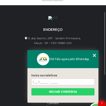
de direitos autorais
.
ENDEREÇO
R. dos Jasmin, 297 - Jardim Primavera,
Mauá - SP - CEP: 09361-220
CONTATO
Olá! Fale agora pelo WhatsApp
(11) 95462-8630
bene@jcgdivisorias.com
Insira seu telefone
MENU
Home
INICIAR CONVERSA
Sobre Nós
Serviços
Blog
Contato
1