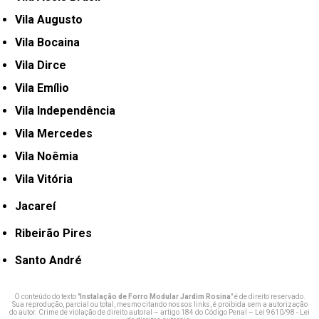
Vila Augusto
Vila Bocaina
Vila Dirce
Vila Emílio
Vila Independência
Vila Mercedes
Vila Noêmia
Vila Vitória
Jacareí
Ribeirão Pires
Santo André
O conteúdo do texto "
Instalação de Forro Modular Jardim Rosina
" é de direito reservado.
Sua reprodução, parcial ou total, mesmo citando nossos links, é proibida sem a autorização
do autor. Crime de violação de direito autoral – artigo 184 do Código Penal –
Lei 9610/98 - Lei