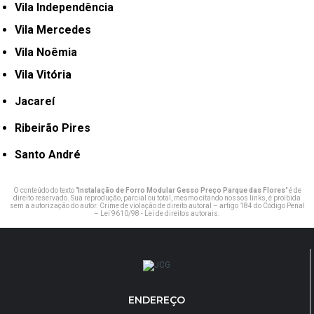
Vila Independência
Vila Mercedes
Vila Noêmia
Vila Vitória
Jacareí
Ribeirão Pires
Santo André
O conteúdo do texto "
Instalação de Forro Modular Gesso Preço Parque das Flores
" é de
direito reservado. Sua reprodução, parcial ou total, mesmo citando nossos links, é proibida
sem a autorização do autor. Crime de violação de direito autoral – artigo 184 do Código Penal
–
Lei 9610/98 - Lei de direitos autorais
.
ENDEREÇO