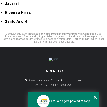
Jacareí
Ribeirão Pires
Santo André
O conteúdo do texto "
Instalação de Forro Modular em Pvc Preço Vila Conçalves
" é de
direito reservado. Sua reprodução, parcial ou total, mesmo citando nossos links, é proibida
sem a autorização do autor. Crime de violação de direito autoral – artigo 184 do Código Penal
–
Lei 9610/98 - Lei de direitos autorais
.
ENDEREÇO
R. dos Jasmin, 297 - Jardim Primavera,
Mauá - SP - CEP: 09361-220
CONTATO
Olá! Fale agora pelo WhatsApp
(11) 95462-8630