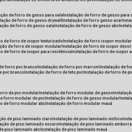
lação de forro de gesso para sala
instalação de forro de gesso para 
alação de forro de gesso drywall
instalação de forro gesso acarton
lação de forro de gesso sala
instalação de forro de gesso abc
insta
ão de forro de isopor texturizado
instalação de forro isopor modular
ação de forro de isopor modular
instalação de forro de isopor decor
ão de forro de isopor para residência
instalação de forro de isopor 
 de forro pvc branco
instalação de forro pvc marrom
instalação de fo
de pvc branco
instalação de forro de teto pvc
instalação de forro de 
forro de pvc modular
instalação de forro modular de gesso
instalaç
de forro modular de pvc
instalação de forro de gesso modular
insta
ão de forro modular abc
instalação de forro modular mauá
ação de piso laminado claro
instalação de piso laminado vinílico
inst
alação de piso laminado escuro
instalação de piso laminado emborr
 de piso laminado abc
instalação de piso laminado mauá