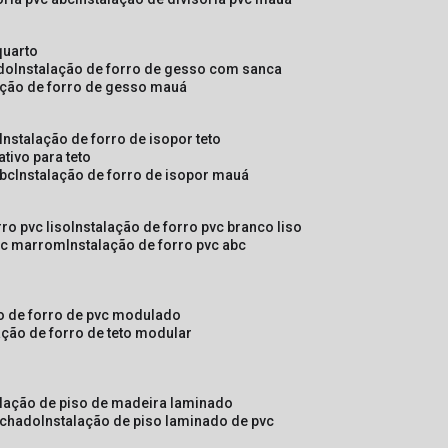
quarto
ado
instalação de forro de gesso com sanca
lação de forro de gesso mauá
instalação de forro de isopor teto
ativo para teto
abc
instalação de forro de isopor mauá
rro pvc liso
instalação de forro pvc branco liso
pvc marrom
instalação de forro pvc abc
ão de forro de pvc modulado
lação de forro de teto modular
alação de piso de madeira laminado
achado
instalação de piso laminado de pvc