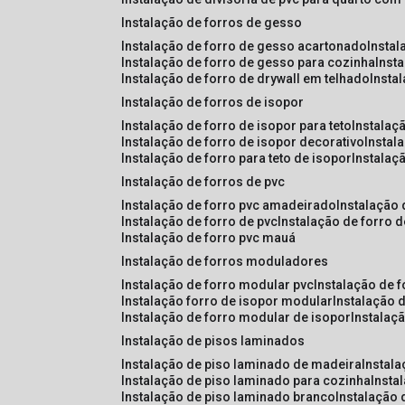
instalação de forros de gesso
instalação de forro de gesso acartonado
insta
instalação de forro de gesso para cozinha
inst
instalação de forro de drywall em telhado
insta
instalação de forros de isopor
instalação de forro de isopor para teto
instalaç
instalação de forro de isopor decorativo
instal
instalação de forro para teto de isopor
instalaç
instalação de forros de pvc
instalação de forro pvc amadeirado
instalação
instalação de forro de pvc
instalação de forro 
instalação de forro pvc mauá
instalação de forros moduladores
instalação de forro modular pvc
instalação de 
instalação forro de isopor modular
instalação 
instalação de forro modular de isopor
instalaç
instalação de pisos laminados
instalação de piso laminado de madeira
instal
instalação de piso laminado para cozinha
inst
instalação de piso laminado branco
instalação