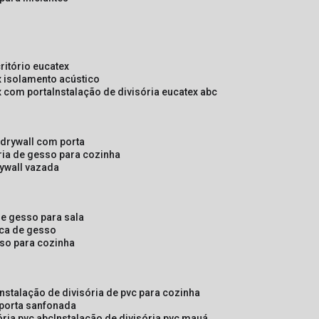
critório eucatex
ex isolamento acústico
ex com porta
instalação de divisória eucatex abc
e drywall com porta
ória de gesso para cozinha
rywall vazada
 de gesso para sala
laca de gesso
sso para cozinha
instalação de divisória de pvc para cozinha
 porta sanfonada
ória pvc abc
instalação de divisória pvc mauá