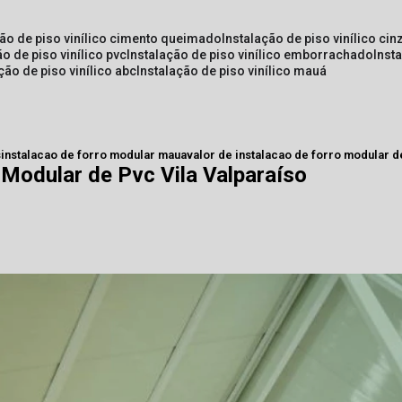
ção de piso vinílico cimento queimado
instalação de piso vinílico cin
ão de piso vinílico pvc
instalação de piso vinílico emborrachado
inst
ação de piso vinílico abc
instalação de piso vinílico mauá
s
instalacao de forro modular maua
valor de instalacao de forro modular d
 Modular de Pvc Vila Valparaíso