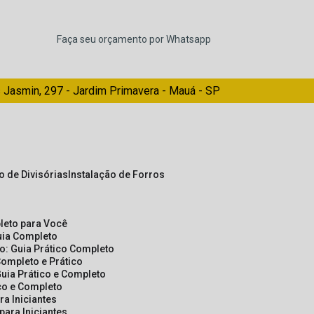
Faça seu orçamento por Whatsapp
 Jasmin, 297 - Jardim Primavera - Mauá - SP
ão de Divisórias
Instalação de Forros
pleto para Você
Guia Completo
so: Guia Prático Completo
Completo e Prático
Guia Prático e Completo
ico e Completo
a Iniciantes
para Iniciantes