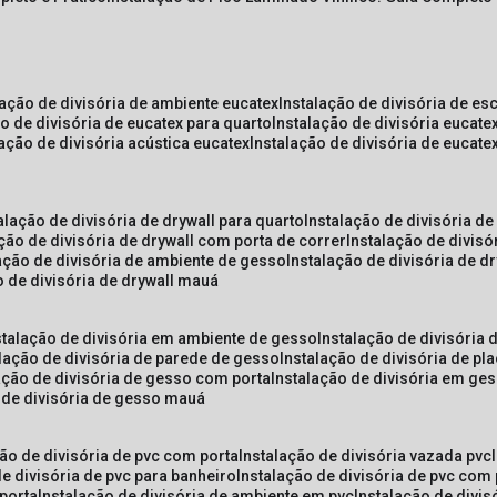
lação de divisória de ambiente eucatex
instalação de divisória de es
ão de divisória de eucatex para quarto
instalação de divisória eucat
lação de divisória acústica eucatex
instalação de divisória de eucat
talação de divisória de drywall para quarto
instalação de divisória d
ação de divisória de drywall com porta de correr
instalação de divis
lação de divisória de ambiente de gesso
instalação de divisória de d
o de divisória de drywall mauá
nstalação de divisória em ambiente de gesso
instalação de divisória
alação de divisória de parede de gesso
instalação de divisória de p
lação de divisória de gesso com porta
instalação de divisória em ge
o de divisória de gesso mauá
ção de divisória de pvc com porta
instalação de divisória vazada pvc
de divisória de pvc para banheiro
instalação de divisória de pvc com
 porta
instalação de divisória de ambiente em pvc
instalação de divis