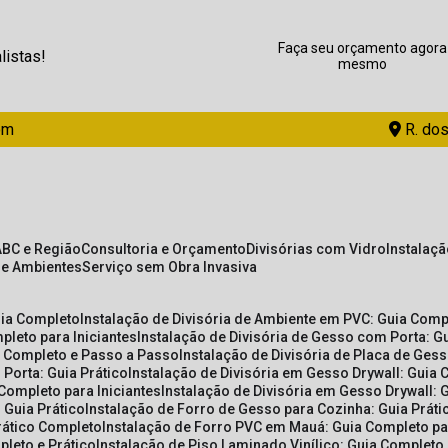
Faça seu orçamento agora
listas!
mesmo
om
R. dos
ABC e Região
Consultoria e Orçamento
Divisórias com Vidro
Instalaç
de Ambientes
Serviço sem Obra Invasiva
uia Completo
Instalação de Divisória de Ambiente em PVC: Guia Com
pleto para Iniciantes
Instalação de Divisória de Gesso com Porta: 
ia Completo e Passo a Passo
Instalação de Divisória de Placa de Ges
 Porta: Guia Prático
Instalação de Divisória em Gesso Drywall: Guia 
 Completo para Iniciantes
Instalação de Divisória em Gesso Drywall: 
 Guia Prático
Instalação de Forro de Gesso para Cozinha: Guia Prát
Prático Completo
Instalação de Forro PVC em Mauá: Guia Completo par
pleto e Prático
Instalação de Piso Laminado Vinílico: Guia Completo 