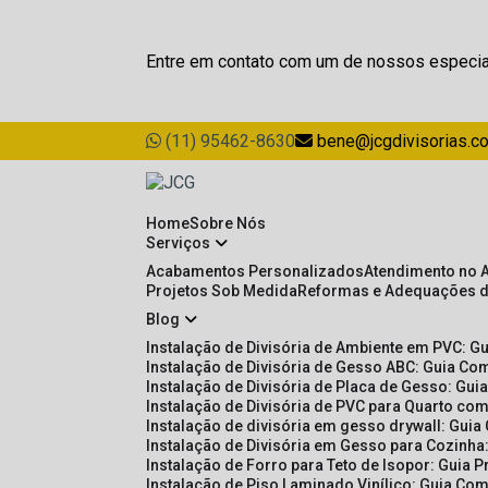
Entre em contato com um de nossos especia
(11) 95462-8630
bene@jcgdivisorias.c
Home
Sobre Nós
Serviços
Acabamentos Personalizados
Atendimento no 
Projetos Sob Medida
Reformas e Adequações 
Blog
Instalação de Divisória de Ambiente em PVC: G
Instalação de Divisória de Gesso ABC: Guia Com
Instalação de Divisória de Placa de Gesso: Gu
Instalação de Divisória de PVC para Quarto com
Instalação de divisória em gesso drywall: Guia
Instalação de Divisória em Gesso para Cozinha:
Instalação de Forro para Teto de Isopor: Guia 
Instalação de Piso Laminado Vinílico: Guia Com