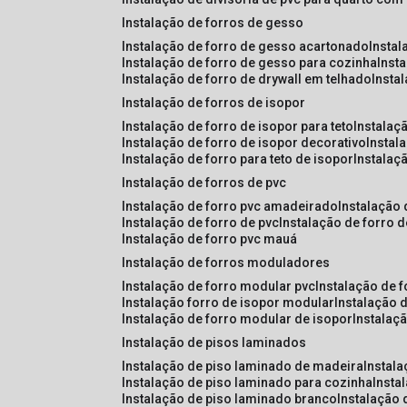
instalação de forros de gesso
instalação de forro de gesso acartonado
insta
instalação de forro de gesso para cozinha
inst
instalação de forro de drywall em telhado
insta
instalação de forros de isopor
instalação de forro de isopor para teto
instalaç
instalação de forro de isopor decorativo
instal
instalação de forro para teto de isopor
instalaç
instalação de forros de pvc
instalação de forro pvc amadeirado
instalação
instalação de forro de pvc
instalação de forro 
instalação de forro pvc mauá
instalação de forros moduladores
instalação de forro modular pvc
instalação de 
instalação forro de isopor modular
instalação 
instalação de forro modular de isopor
instalaç
instalação de pisos laminados
instalação de piso laminado de madeira
instal
instalação de piso laminado para cozinha
inst
instalação de piso laminado branco
instalação