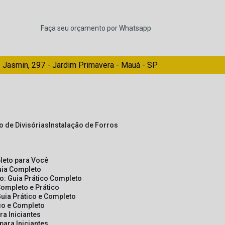
Faça seu orçamento por Whatsapp
 Jasmin, 297 - Jardim Primavera - Mauá - SP
ão de Divisórias
Instalação de Forros
pleto para Você
Guia Completo
so: Guia Prático Completo
Completo e Prático
Guia Prático e Completo
ico e Completo
a Iniciantes
para Iniciantes