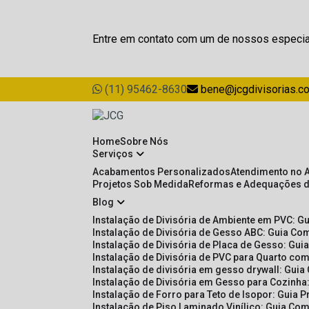
Entre em contato com um de nossos especia
(11) 95462-8630
bene@jcgdivisorias.c
Home
Sobre Nós
Serviços
Acabamentos Personalizados
Atendimento no 
Projetos Sob Medida
Reformas e Adequações 
Blog
Instalação de Divisória de Ambiente em PVC: G
Instalação de Divisória de Gesso ABC: Guia Com
Instalação de Divisória de Placa de Gesso: Gu
Instalação de Divisória de PVC para Quarto com
Instalação de divisória em gesso drywall: Guia
Instalação de Divisória em Gesso para Cozinha:
Instalação de Forro para Teto de Isopor: Guia 
Instalação de Piso Laminado Vinílico: Guia Com