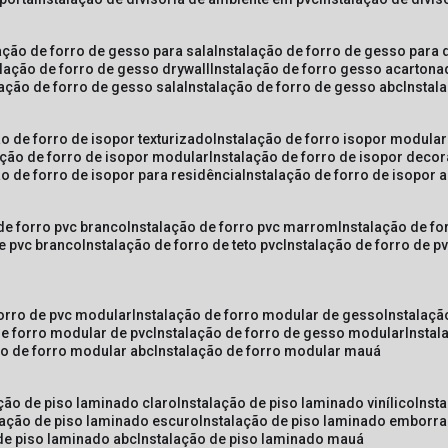
lação de forro de gesso para sala
instalação de forro de gesso para 
alação de forro de gesso drywall
instalação de forro gesso acarton
lação de forro de gesso sala
instalação de forro de gesso abc
insta
ão de forro de isopor texturizado
instalação de forro isopor modular
ação de forro de isopor modular
instalação de forro de isopor decor
ão de forro de isopor para residência
instalação de forro de isopor 
 de forro pvc branco
instalação de forro pvc marrom
instalação de fo
de pvc branco
instalação de forro de teto pvc
instalação de forro de 
forro de pvc modular
instalação de forro modular de gesso
instalaç
de forro modular de pvc
instalação de forro de gesso modular
insta
ão de forro modular abc
instalação de forro modular mauá
ação de piso laminado claro
instalação de piso laminado vinílico
inst
alação de piso laminado escuro
instalação de piso laminado emborr
 de piso laminado abc
instalação de piso laminado mauá