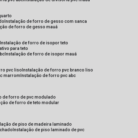
quarto
ado
instalação de forro de gesso com sanca
lação de forro de gesso mauá
instalação de forro de isopor teto
ativo para teto
abc
instalação de forro de isopor mauá
rro pvc liso
instalação de forro pvc branco liso
pvc marrom
instalação de forro pvc abc
ão de forro de pvc modulado
lação de forro de teto modular
alação de piso de madeira laminado
achado
instalação de piso laminado de pvc