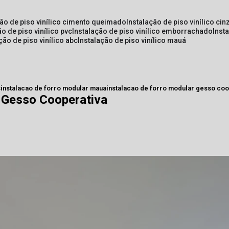
ção de piso vinílico cimento queimado
instalação de piso vinílico cin
ão de piso vinílico pvc
instalação de piso vinílico emborrachado
inst
ação de piso vinílico abc
instalação de piso vinílico mauá
s
instalacao de forro modular maua
instalacao de forro modular gesso coo
r Gesso Cooperativa