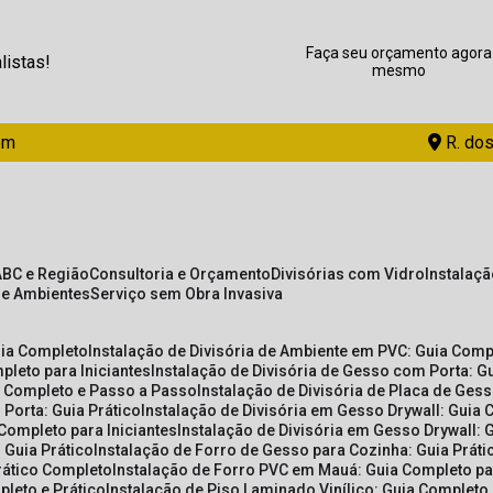
Faça seu orçamento agora
listas!
mesmo
om
R. dos
ABC e Região
Consultoria e Orçamento
Divisórias com Vidro
Instalaç
de Ambientes
Serviço sem Obra Invasiva
uia Completo
Instalação de Divisória de Ambiente em PVC: Guia Com
pleto para Iniciantes
Instalação de Divisória de Gesso com Porta: 
ia Completo e Passo a Passo
Instalação de Divisória de Placa de Ges
 Porta: Guia Prático
Instalação de Divisória em Gesso Drywall: Guia 
 Completo para Iniciantes
Instalação de Divisória em Gesso Drywall: 
 Guia Prático
Instalação de Forro de Gesso para Cozinha: Guia Prát
Prático Completo
Instalação de Forro PVC em Mauá: Guia Completo par
pleto e Prático
Instalação de Piso Laminado Vinílico: Guia Completo 