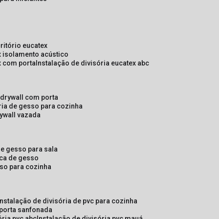
critório eucatex
ex isolamento acústico
ex com porta
instalação de divisória eucatex abc
e drywall com porta
ória de gesso para cozinha
rywall vazada
 de gesso para sala
laca de gesso
sso para cozinha
instalação de divisória de pvc para cozinha
 porta sanfonada
ória pvc abc
instalação de divisória pvc mauá