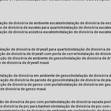
lação de divisória de ambiente eucatex
instalação de divisória de es
ão de divisória de eucatex para quarto
instalação de divisória eucat
lação de divisória acústica eucatex
instalação de divisória de eucat
talação de divisória de drywall para quarto
instalação de divisória d
ação de divisória de drywall com porta de correr
instalação de divis
lação de divisória de ambiente de gesso
instalação de divisória de d
o de divisória de drywall mauá
nstalação de divisória em ambiente de gesso
instalação de divisória
alação de divisória de parede de gesso
instalação de divisória de p
lação de divisória de gesso com porta
instalação de divisória em ge
o de divisória de gesso mauá
ção de divisória de pvc com porta
instalação de divisória vazada pvc
de divisória de pvc para banheiro
instalação de divisória de pvc com
 porta
instalação de divisória de ambiente em pvc
instalação de divis