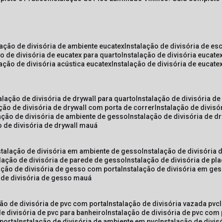
lação de divisória de ambiente eucatex
instalação de divisória de es
ão de divisória de eucatex para quarto
instalação de divisória eucat
lação de divisória acústica eucatex
instalação de divisória de eucat
talação de divisória de drywall para quarto
instalação de divisória d
ação de divisória de drywall com porta de correr
instalação de divis
lação de divisória de ambiente de gesso
instalação de divisória de d
o de divisória de drywall mauá
nstalação de divisória em ambiente de gesso
instalação de divisória
alação de divisória de parede de gesso
instalação de divisória de p
lação de divisória de gesso com porta
instalação de divisória em ge
o de divisória de gesso mauá
ção de divisória de pvc com porta
instalação de divisória vazada pvc
de divisória de pvc para banheiro
instalação de divisória de pvc com
 porta
instalação de divisória de ambiente em pvc
instalação de divis