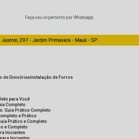
Faça seu orçamento por Whatsapp
 Jasmin, 297 - Jardim Primavera - Mauá - SP
ão de Divisórias
Instalação de Forros
pleto para Você
Guia Completo
so: Guia Prático Completo
Completo e Prático
Guia Prático e Completo
ico e Completo
a Iniciantes
para Iniciantes