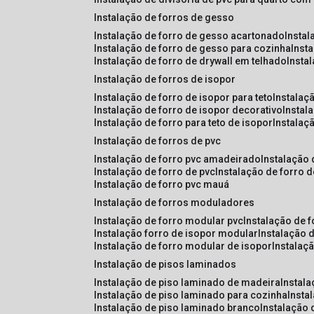
instalação de forros de gesso
instalação de forro de gesso acartonado
insta
instalação de forro de gesso para cozinha
inst
instalação de forro de drywall em telhado
insta
instalação de forros de isopor
instalação de forro de isopor para teto
instalaç
instalação de forro de isopor decorativo
instal
instalação de forro para teto de isopor
instalaç
instalação de forros de pvc
instalação de forro pvc amadeirado
instalação
instalação de forro de pvc
instalação de forro 
instalação de forro pvc mauá
instalação de forros moduladores
instalação de forro modular pvc
instalação de 
instalação forro de isopor modular
instalação 
instalação de forro modular de isopor
instalaç
instalação de pisos laminados
instalação de piso laminado de madeira
instal
instalação de piso laminado para cozinha
inst
instalação de piso laminado branco
instalação