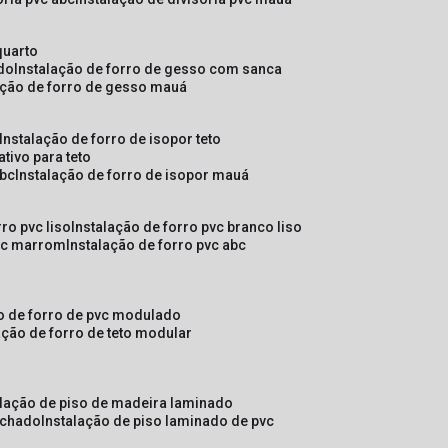
quarto
ado
instalação de forro de gesso com sanca
lação de forro de gesso mauá
instalação de forro de isopor teto
ativo para teto
abc
instalação de forro de isopor mauá
rro pvc liso
instalação de forro pvc branco liso
pvc marrom
instalação de forro pvc abc
ão de forro de pvc modulado
lação de forro de teto modular
alação de piso de madeira laminado
achado
instalação de piso laminado de pvc