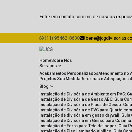
Entre em contato com um de nossos especia
(11) 95462-8630
bene@jcgdivisorias.c
Home
Sobre Nós
Serviços
Acabamentos Personalizados
Atendimento no 
Projetos Sob Medida
Reformas e Adequações 
Blog
Instalação de Divisória de Ambiente em PVC: G
Instalação de Divisória de Gesso ABC: Guia Com
Instalação de Divisória de Placa de Gesso: Gu
Instalação de Divisória de PVC para Quarto com
Instalação de divisória em gesso drywall: Guia
Instalação de Divisória em Gesso para Cozinha:
Instalação de Forro para Teto de Isopor: Guia 
Instalação de Piso Laminado Vinílico: Guia Com