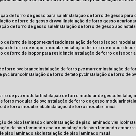
lação de forro de gesso para sala
instalação de forro de gesso para 
alação de forro de gesso drywall
instalação de forro gesso acarton
lação de forro de gesso sala
instalação de forro de gesso abc
insta
ão de forro de isopor texturizado
instalação de forro isopor modular
ação de forro de isopor modular
instalação de forro de isopor decor
ão de forro de isopor para residência
instalação de forro de isopor 
 de forro pvc branco
instalação de forro pvc marrom
instalação de fo
de pvc branco
instalação de forro de teto pvc
instalação de forro de 
forro de pvc modular
instalação de forro modular de gesso
instalaç
de forro modular de pvc
instalação de forro de gesso modular
insta
ão de forro modular abc
instalação de forro modular mauá
ação de piso laminado claro
instalação de piso laminado vinílico
inst
alação de piso laminado escuro
instalação de piso laminado emborr
 de piso laminado abc
instalação de piso laminado mauá