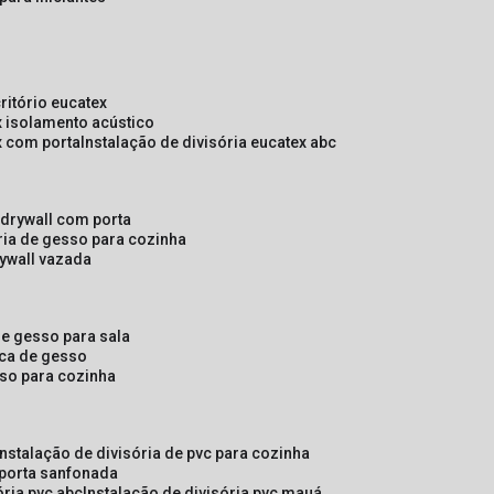
critório eucatex
ex isolamento acústico
ex com porta
instalação de divisória eucatex abc
e drywall com porta
ória de gesso para cozinha
rywall vazada
 de gesso para sala
laca de gesso
sso para cozinha
instalação de divisória de pvc para cozinha
 porta sanfonada
ória pvc abc
instalação de divisória pvc mauá