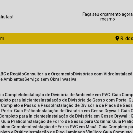
Faça seu orçamento agora
listas!
mesmo
om
R. dos
ABC e Região
Consultoria e Orçamento
Divisórias com Vidro
Instalaç
de Ambientes
Serviço sem Obra Invasiva
uia Completo
Instalação de Divisória de Ambiente em PVC: Guia Com
pleto para Iniciantes
Instalação de Divisória de Gesso com Porta: 
ia Completo e Passo a Passo
Instalação de Divisória de Placa de Ges
 Porta: Guia Prático
Instalação de Divisória em Gesso Drywall: Guia 
 Completo para Iniciantes
Instalação de Divisória em Gesso Drywall: 
 Guia Prático
Instalação de Forro de Gesso para Cozinha: Guia Prát
Prático Completo
Instalação de Forro PVC em Mauá: Guia Completo par
pleto e Prático
Instalação de Piso Laminado Vinílico: Guia Completo 