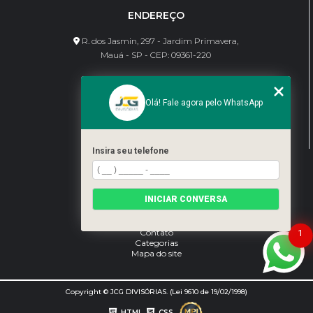
ENDEREÇO
R. dos Jasmin, 297 - Jardim Primavera,
Mauá - SP - CEP: 09361-220
CONTATO
Olá! Fale agora pelo WhatsApp
(11) 95462-8630
bene@jcgdivisorias.com
Insira seu telefone
MENU
Home
INICIAR CONVERSA
Sobre Nós
Serviços
Blog
Contato
1
Categorias
Mapa do site
Copyright © JCG DIVISÓRIAS. (Lei 9610 de 19/02/1998)
HTML
CSS