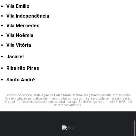
Vila Emílio
Vila Independência
Vila Mercedes
Vila Noêmia
Vila Vitória
Jacareí
Ribeirão Pires
Santo André
O conteúdo do texto "
Instalação de Forro Modular Vila Conçalves
" é de direito reservado.
Sua reprodução, parcial ou total, mesmo citando nossos links, é proibida sem a autorização
do autor. Crime de violação de direito autoral – artigo 184 do Código Penal –
Lei 9610/98 - Lei
de direitos autorais
.