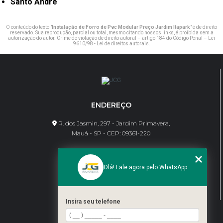
Santo André
O conteúdo do texto "
Instalação de Forro de Pvc Modular Preço Jardim Itapark
" é de direito
reservado. Sua reprodução, parcial ou total, mesmo citando nossos links, é proibida sem a
autorização do autor. Crime de violação de direito autoral – artigo 184 do Código Penal –
Lei
9610/98 - Lei de direitos autorais
.
ENDEREÇO
R. dos Jasmin, 297 - Jardim Primavera,
Mauá - SP - CEP: 09361-220
CONTATO
Olá! Fale agora pelo WhatsApp
(11) 95462-8630
bene@jcgdivisorias.com
Insira seu telefone
MENU