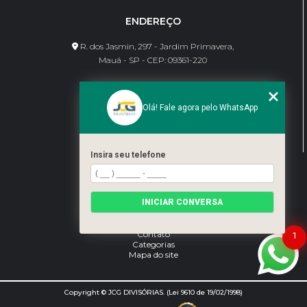
ENDEREÇO
R. dos Jasmin, 297 - Jardim Primavera,
Mauá - SP - CEP: 09361-220
CONTATO
Olá! Fale agora pelo WhatsApp
(11) 95462-8630
bene@jcgdivisorias.com
Insira seu telefone
MENU
Home
INICIAR CONVERSA
Sobre Nós
Serviços
Blog
Contato
1
Categorias
Mapa do site
Copyright © JCG DIVISÓRIAS. (Lei 9610 de 19/02/1998)