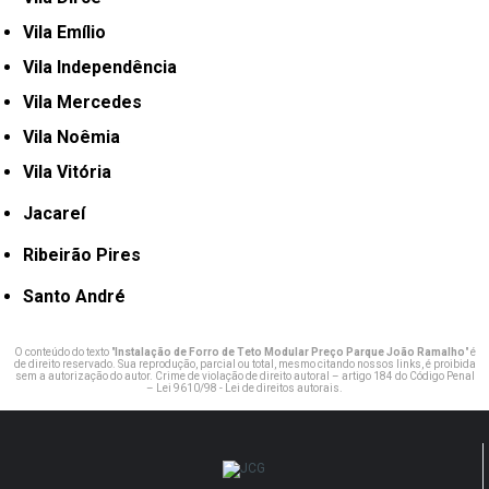
Vila Emílio
Vila Independência
Vila Mercedes
Vila Noêmia
Vila Vitória
Jacareí
Ribeirão Pires
Santo André
O conteúdo do texto "
Instalação de Forro de Teto Modular Preço Parque João Ramalho
" é
de direito reservado. Sua reprodução, parcial ou total, mesmo citando nossos links, é proibida
sem a autorização do autor. Crime de violação de direito autoral – artigo 184 do Código Penal
–
Lei 9610/98 - Lei de direitos autorais
.