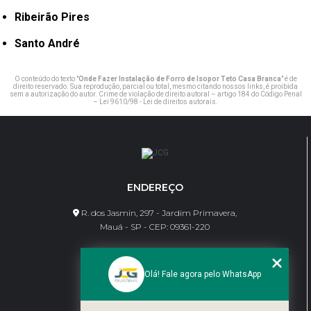
Ribeirão Pires
Santo André
O conteúdo do texto "
Onde Fazer Instalação de Forro de Isopor Teto Casa Branca
" é de
direito reservado. Sua reprodução, parcial ou total, mesmo citando nossos links, é proibida
sem a autorização do autor. Crime de violação de direito autoral – artigo 184 do Código Penal
–
Lei 9610/98 - Lei de direitos autorais
.
ENDEREÇO
R. dos Jasmin, 297 - Jardim Primavera,
Mauá - SP - CEP: 09361-220
CONTATO
Olá! Fale agora pelo WhatsApp
(11) 95462-8630
bene@jcgdivisorias.com