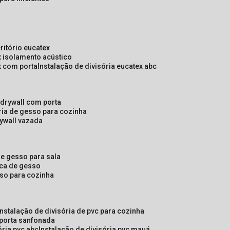
critório eucatex
ex isolamento acústico
ex com porta
instalação de divisória eucatex abc
e drywall com porta
ória de gesso para cozinha
rywall vazada
 de gesso para sala
laca de gesso
sso para cozinha
instalação de divisória de pvc para cozinha
 porta sanfonada
ória pvc abc
instalação de divisória pvc mauá