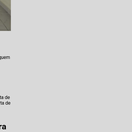
 quem
ta de
rta de
ra