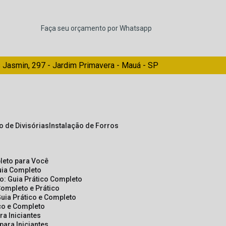
Faça seu orçamento por Whatsapp
 Jasmin, 297 - Jardim Primavera - Mauá - SP
ão de Divisórias
Instalação de Forros
pleto para Você
Guia Completo
so: Guia Prático Completo
Completo e Prático
Guia Prático e Completo
ico e Completo
a Iniciantes
para Iniciantes