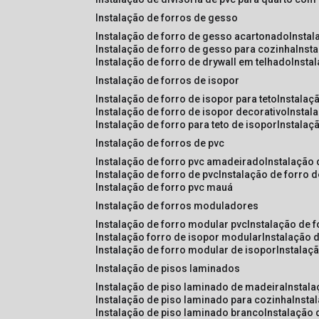
instalação de forros de gesso
instalação de forro de gesso acartonado
insta
instalação de forro de gesso para cozinha
inst
instalação de forro de drywall em telhado
insta
instalação de forros de isopor
instalação de forro de isopor para teto
instalaç
instalação de forro de isopor decorativo
instal
instalação de forro para teto de isopor
instalaç
instalação de forros de pvc
instalação de forro pvc amadeirado
instalação
instalação de forro de pvc
instalação de forro 
instalação de forro pvc mauá
instalação de forros moduladores
instalação de forro modular pvc
instalação de 
instalação forro de isopor modular
instalação 
instalação de forro modular de isopor
instalaç
instalação de pisos laminados
instalação de piso laminado de madeira
instal
instalação de piso laminado para cozinha
inst
instalação de piso laminado branco
instalação