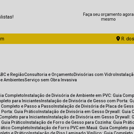
Faça seu orçamento agora
listas!
mesmo
om
R. dos
ABC e Região
Consultoria e Orçamento
Divisórias com Vidro
Instalaç
de Ambientes
Serviço sem Obra Invasiva
uia Completo
Instalação de Divisória de Ambiente em PVC: Guia Com
pleto para Iniciantes
Instalação de Divisória de Gesso com Porta: 
ia Completo e Passo a Passo
Instalação de Divisória de Placa de Ges
 Porta: Guia Prático
Instalação de Divisória em Gesso Drywall: Guia 
 Completo para Iniciantes
Instalação de Divisória em Gesso Drywall: 
 Guia Prático
Instalação de Forro de Gesso para Cozinha: Guia Prát
Prático Completo
Instalação de Forro PVC em Mauá: Guia Completo par
pleto e Prático
Instalação de Piso Laminado Vinílico: Guia Completo 