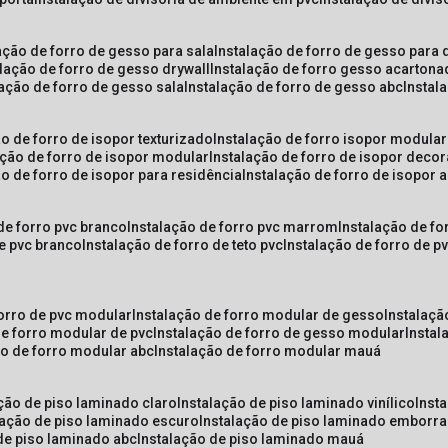
lação de forro de gesso para sala
instalação de forro de gesso para 
alação de forro de gesso drywall
instalação de forro gesso acarton
lação de forro de gesso sala
instalação de forro de gesso abc
insta
ão de forro de isopor texturizado
instalação de forro isopor modular
ação de forro de isopor modular
instalação de forro de isopor decor
ão de forro de isopor para residência
instalação de forro de isopor 
 de forro pvc branco
instalação de forro pvc marrom
instalação de fo
de pvc branco
instalação de forro de teto pvc
instalação de forro de 
forro de pvc modular
instalação de forro modular de gesso
instalaç
de forro modular de pvc
instalação de forro de gesso modular
insta
ão de forro modular abc
instalação de forro modular mauá
ação de piso laminado claro
instalação de piso laminado vinílico
inst
alação de piso laminado escuro
instalação de piso laminado emborr
 de piso laminado abc
instalação de piso laminado mauá