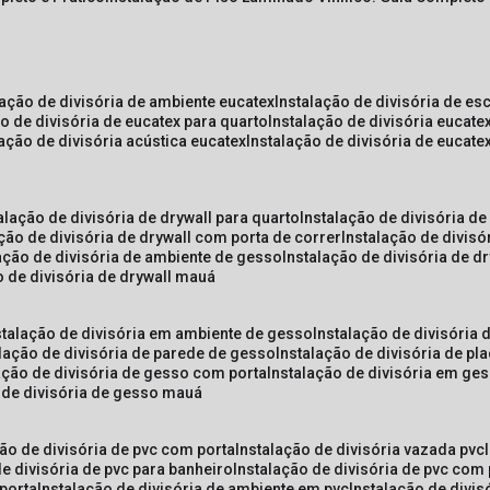
lação de divisória de ambiente eucatex
instalação de divisória de es
ão de divisória de eucatex para quarto
instalação de divisória eucat
lação de divisória acústica eucatex
instalação de divisória de eucat
talação de divisória de drywall para quarto
instalação de divisória d
ação de divisória de drywall com porta de correr
instalação de divis
lação de divisória de ambiente de gesso
instalação de divisória de d
o de divisória de drywall mauá
nstalação de divisória em ambiente de gesso
instalação de divisória
alação de divisória de parede de gesso
instalação de divisória de p
lação de divisória de gesso com porta
instalação de divisória em ge
o de divisória de gesso mauá
ção de divisória de pvc com porta
instalação de divisória vazada pvc
de divisória de pvc para banheiro
instalação de divisória de pvc com
 porta
instalação de divisória de ambiente em pvc
instalação de divis