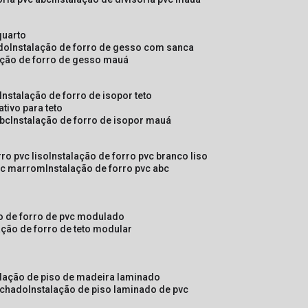
quarto
ado
instalação de forro de gesso com sanca
lação de forro de gesso mauá
instalação de forro de isopor teto
ativo para teto
abc
instalação de forro de isopor mauá
rro pvc liso
instalação de forro pvc branco liso
pvc marrom
instalação de forro pvc abc
ão de forro de pvc modulado
lação de forro de teto modular
alação de piso de madeira laminado
achado
instalação de piso laminado de pvc