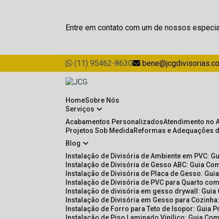
Entre em contato com um de nossos especia
(11) 95462-8630
bene@jcgdivisorias.c
Home
Sobre Nós
Serviços
Acabamentos Personalizados
Atendimento no 
Projetos Sob Medida
Reformas e Adequações 
Blog
Instalação de Divisória de Ambiente em PVC: G
Instalação de Divisória de Gesso ABC: Guia Com
Instalação de Divisória de Placa de Gesso: Gu
Instalação de Divisória de PVC para Quarto com
Instalação de divisória em gesso drywall: Guia
Instalação de Divisória em Gesso para Cozinha:
Instalação de Forro para Teto de Isopor: Guia 
Instalação de Piso Laminado Vinílico: Guia Com