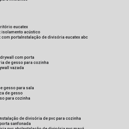
critório eucatex
ex isolamento acústico
ex com porta
instalação de divisória eucatex abc
e drywall com porta
ória de gesso para cozinha
rywall vazada
 de gesso para sala
laca de gesso
sso para cozinha
instalação de divisória de pvc para cozinha
 porta sanfonada
ória pvc abc
instalação de divisória pvc mauá