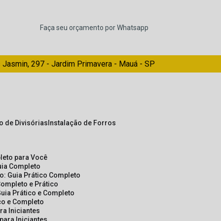
Faça seu orçamento por Whatsapp
 Jasmin, 297 - Jardim Primavera - Mauá - SP
ão de Divisórias
Instalação de Forros
pleto para Você
Guia Completo
so: Guia Prático Completo
Completo e Prático
Guia Prático e Completo
ico e Completo
a Iniciantes
para Iniciantes