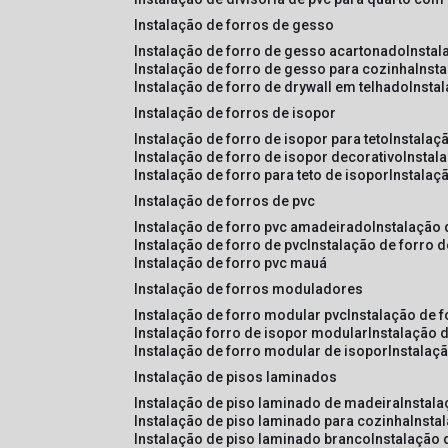
instalação de forros de gesso
instalação de forro de gesso acartonado
insta
instalação de forro de gesso para cozinha
inst
instalação de forro de drywall em telhado
insta
instalação de forros de isopor
instalação de forro de isopor para teto
instalaç
instalação de forro de isopor decorativo
instal
instalação de forro para teto de isopor
instalaç
instalação de forros de pvc
instalação de forro pvc amadeirado
instalação
instalação de forro de pvc
instalação de forro 
instalação de forro pvc mauá
instalação de forros moduladores
instalação de forro modular pvc
instalação de 
instalação forro de isopor modular
instalação 
instalação de forro modular de isopor
instalaç
instalação de pisos laminados
instalação de piso laminado de madeira
instal
instalação de piso laminado para cozinha
inst
instalação de piso laminado branco
instalação