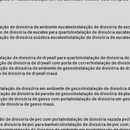
lação de divisória de ambiente eucatex
instalação de divisória de es
ão de divisória de eucatex para quarto
instalação de divisória eucat
lação de divisória acústica eucatex
instalação de divisória de eucat
talação de divisória de drywall para quarto
instalação de divisória d
ação de divisória de drywall com porta de correr
instalação de divis
lação de divisória de ambiente de gesso
instalação de divisória de d
o de divisória de drywall mauá
nstalação de divisória em ambiente de gesso
instalação de divisória
alação de divisória de parede de gesso
instalação de divisória de p
lação de divisória de gesso com porta
instalação de divisória em ge
o de divisória de gesso mauá
ção de divisória de pvc com porta
instalação de divisória vazada pvc
de divisória de pvc para banheiro
instalação de divisória de pvc com
 porta
instalação de divisória de ambiente em pvc
instalação de divis