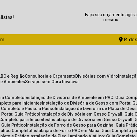
Faça seu orçamento agora
listas!
mesmo
om
R. dos
ABC e Região
Consultoria e Orçamento
Divisórias com Vidro
Instalaç
de Ambientes
Serviço sem Obra Invasiva
uia Completo
Instalação de Divisória de Ambiente em PVC: Guia Com
pleto para Iniciantes
Instalação de Divisória de Gesso com Porta: 
ia Completo e Passo a Passo
Instalação de Divisória de Placa de Ges
 Porta: Guia Prático
Instalação de Divisória em Gesso Drywall: Guia 
 Completo para Iniciantes
Instalação de Divisória em Gesso Drywall: 
 Guia Prático
Instalação de Forro de Gesso para Cozinha: Guia Prát
Prático Completo
Instalação de Forro PVC em Mauá: Guia Completo par
pleto e Prático
Instalação de Piso Laminado Vinílico: Guia Completo 