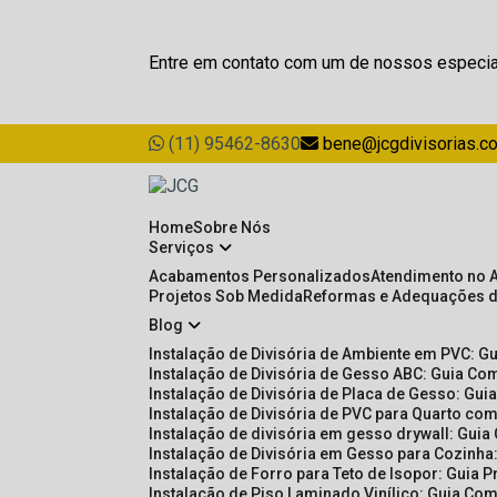
Entre em contato com um de nossos especia
(11) 95462-8630
bene@jcgdivisorias.c
Home
Sobre Nós
Serviços
Acabamentos Personalizados
Atendimento no 
Projetos Sob Medida
Reformas e Adequações 
Blog
Instalação de Divisória de Ambiente em PVC: G
Instalação de Divisória de Gesso ABC: Guia Com
Instalação de Divisória de Placa de Gesso: Gu
Instalação de Divisória de PVC para Quarto com
Instalação de divisória em gesso drywall: Guia
Instalação de Divisória em Gesso para Cozinha:
Instalação de Forro para Teto de Isopor: Guia 
Instalação de Piso Laminado Vinílico: Guia Com