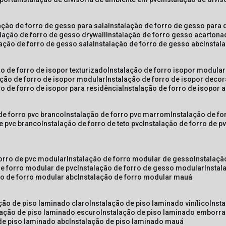
lação de forro de gesso para sala
instalação de forro de gesso para 
alação de forro de gesso drywall
instalação de forro gesso acarton
lação de forro de gesso sala
instalação de forro de gesso abc
insta
ão de forro de isopor texturizado
instalação de forro isopor modular
ação de forro de isopor modular
instalação de forro de isopor decor
ão de forro de isopor para residência
instalação de forro de isopor 
 de forro pvc branco
instalação de forro pvc marrom
instalação de fo
de pvc branco
instalação de forro de teto pvc
instalação de forro de 
forro de pvc modular
instalação de forro modular de gesso
instalaç
de forro modular de pvc
instalação de forro de gesso modular
insta
ão de forro modular abc
instalação de forro modular mauá
ação de piso laminado claro
instalação de piso laminado vinílico
inst
alação de piso laminado escuro
instalação de piso laminado emborr
 de piso laminado abc
instalação de piso laminado mauá