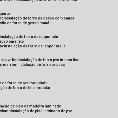
quarto
ado
instalação de forro de gesso com sanca
lação de forro de gesso mauá
instalação de forro de isopor teto
ativo para teto
abc
instalação de forro de isopor mauá
rro pvc liso
instalação de forro pvc branco liso
pvc marrom
instalação de forro pvc abc
ão de forro de pvc modulado
lação de forro de teto modular
alação de piso de madeira laminado
achado
instalação de piso laminado de pvc