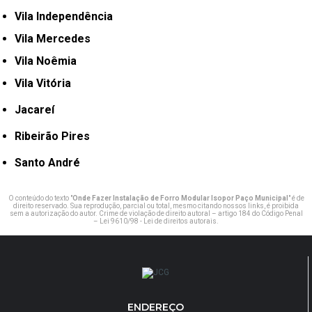
Vila Independência
Vila Mercedes
Vila Noêmia
Vila Vitória
Jacareí
Ribeirão Pires
Santo André
O conteúdo do texto "
Onde Fazer Instalação de Forro Modular Isopor Paço Municipal
" é de
direito reservado. Sua reprodução, parcial ou total, mesmo citando nossos links, é proibida
sem a autorização do autor. Crime de violação de direito autoral – artigo 184 do Código Penal
–
Lei 9610/98 - Lei de direitos autorais
.
ENDEREÇO