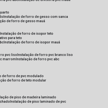
quarto
ado
instalação de forro de gesso com sanca
lação de forro de gesso mauá
instalação de forro de isopor teto
ativo para teto
abc
instalação de forro de isopor mauá
rro pvc liso
instalação de forro pvc branco liso
pvc marrom
instalação de forro pvc abc
ão de forro de pvc modulado
lação de forro de teto modular
alação de piso de madeira laminado
achado
instalação de piso laminado de pvc