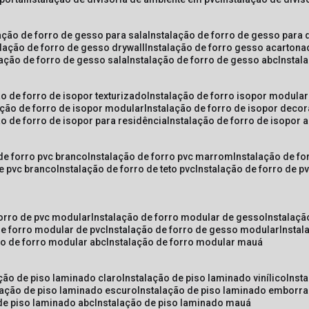
lação de forro de gesso para sala
instalação de forro de gesso para 
alação de forro de gesso drywall
instalação de forro gesso acarton
lação de forro de gesso sala
instalação de forro de gesso abc
insta
ão de forro de isopor texturizado
instalação de forro isopor modular
ação de forro de isopor modular
instalação de forro de isopor decor
ão de forro de isopor para residência
instalação de forro de isopor 
 de forro pvc branco
instalação de forro pvc marrom
instalação de fo
de pvc branco
instalação de forro de teto pvc
instalação de forro de 
forro de pvc modular
instalação de forro modular de gesso
instalaç
de forro modular de pvc
instalação de forro de gesso modular
insta
ão de forro modular abc
instalação de forro modular mauá
ação de piso laminado claro
instalação de piso laminado vinílico
inst
alação de piso laminado escuro
instalação de piso laminado emborr
 de piso laminado abc
instalação de piso laminado mauá