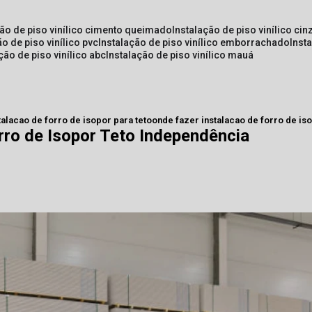
ção de piso vinílico cimento queimado
instalação de piso vinílico cin
ão de piso vinílico pvc
instalação de piso vinílico emborrachado
inst
ação de piso vinílico abc
instalação de piso vinílico mauá
talacao de forro de isopor para teto
onde fazer instalacao de forro de is
rro de Isopor Teto Independência