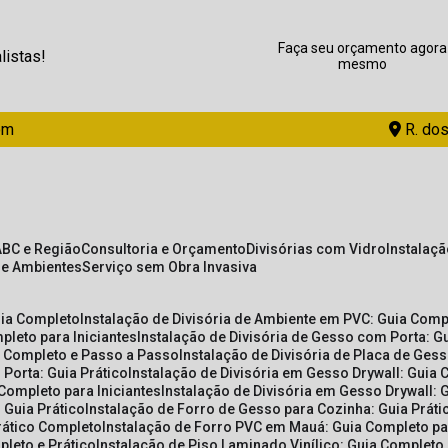
Faça seu orçamento agora
listas!
mesmo
om
R. dos
ABC e Região
Consultoria e Orçamento
Divisórias com Vidro
Instalaç
de Ambientes
Serviço sem Obra Invasiva
uia Completo
Instalação de Divisória de Ambiente em PVC: Guia Com
pleto para Iniciantes
Instalação de Divisória de Gesso com Porta: 
ia Completo e Passo a Passo
Instalação de Divisória de Placa de Ges
 Porta: Guia Prático
Instalação de Divisória em Gesso Drywall: Guia 
 Completo para Iniciantes
Instalação de Divisória em Gesso Drywall: 
 Guia Prático
Instalação de Forro de Gesso para Cozinha: Guia Prát
Prático Completo
Instalação de Forro PVC em Mauá: Guia Completo par
pleto e Prático
Instalação de Piso Laminado Vinílico: Guia Completo 