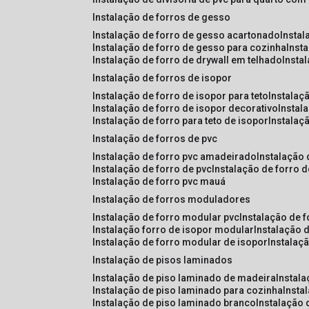
instalação de forros de gesso
instalação de forro de gesso acartonado
insta
instalação de forro de gesso para cozinha
inst
instalação de forro de drywall em telhado
insta
instalação de forros de isopor
instalação de forro de isopor para teto
instalaç
instalação de forro de isopor decorativo
instal
instalação de forro para teto de isopor
instalaç
instalação de forros de pvc
instalação de forro pvc amadeirado
instalação
instalação de forro de pvc
instalação de forro 
instalação de forro pvc mauá
instalação de forros moduladores
instalação de forro modular pvc
instalação de 
instalação forro de isopor modular
instalação 
instalação de forro modular de isopor
instalaç
instalação de pisos laminados
instalação de piso laminado de madeira
instal
instalação de piso laminado para cozinha
inst
instalação de piso laminado branco
instalação