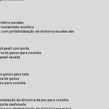
critório eucatex
ex isolamento acústico
ex com porta
instalação de divisória eucatex abc
e drywall com porta
ória de gesso para cozinha
rywall vazada
 de gesso para sala
laca de gesso
sso para cozinha
instalação de divisória de pvc para cozinha
 porta sanfonada
ória pvc abc
instalação de divisória pvc mauá