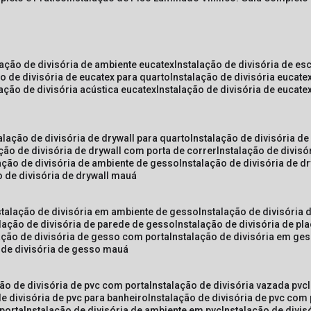
lação de divisória de ambiente eucatex
instalação de divisória de es
ão de divisória de eucatex para quarto
instalação de divisória eucat
lação de divisória acústica eucatex
instalação de divisória de eucat
talação de divisória de drywall para quarto
instalação de divisória d
ação de divisória de drywall com porta de correr
instalação de divis
lação de divisória de ambiente de gesso
instalação de divisória de d
o de divisória de drywall mauá
nstalação de divisória em ambiente de gesso
instalação de divisória
alação de divisória de parede de gesso
instalação de divisória de p
lação de divisória de gesso com porta
instalação de divisória em ge
o de divisória de gesso mauá
ção de divisória de pvc com porta
instalação de divisória vazada pvc
de divisória de pvc para banheiro
instalação de divisória de pvc com
 porta
instalação de divisória de ambiente em pvc
instalação de divis