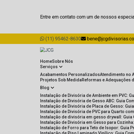
Entre em contato com um de nossos especia
(11) 95462-8630
bene@jcgdivisorias.c
Home
Sobre Nós
Serviços
Acabamentos Personalizados
Atendimento no 
Projetos Sob Medida
Reformas e Adequações 
Blog
Instalação de Divisória de Ambiente em PVC: G
Instalação de Divisória de Gesso ABC: Guia Com
Instalação de Divisória de Placa de Gesso: Gu
Instalação de Divisória de PVC para Quarto com
Instalação de divisória em gesso drywall: Guia
Instalação de Divisória em Gesso para Cozinha:
Instalação de Forro para Teto de Isopor: Guia 
Instalação de Piso Laminado Vinílico: Guia Com