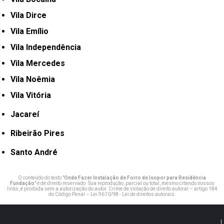
Vila Dirce
Vila Emílio
Vila Independência
Vila Mercedes
Vila Noêmia
Vila Vitória
Jacareí
Ribeirão Pires
Santo André
O conteúdo do texto "
Onde Fazer Instalação de Forro de Isopor para Residência
Fundação
" é de direito reservado. Sua reprodução, parcial ou total, mesmo citando nossos
links, é proibida sem a autorização do autor. Crime de violação de direito autoral – artigo 184
do Código Penal –
Lei 9610/98 - Lei de direitos autorais
.