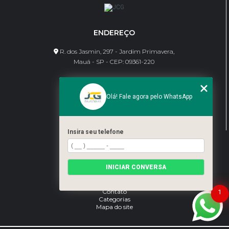
ENDEREÇO
R. dos Jasmin, 297 - Jardim Primavera,
Mauá - SP - CEP: 09361-220
CONTATO
Olá! Fale agora pelo WhatsApp
(11) 95462-8630
bene@jcgdivisorias.com
Insira seu telefone
MENU
Home
INICIAR CONVERSA
Sobre Nós
Serviços
Blog
Contato
1
Categorias
Mapa do site