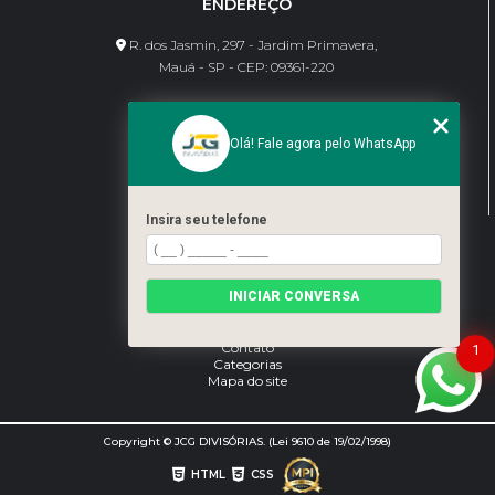
ENDEREÇO
R. dos Jasmin, 297 - Jardim Primavera,
Mauá - SP - CEP: 09361-220
CONTATO
Olá! Fale agora pelo WhatsApp
(11) 95462-8630
bene@jcgdivisorias.com
Insira seu telefone
MENU
Home
INICIAR CONVERSA
Sobre Nós
Serviços
Blog
Contato
1
Categorias
Mapa do site
Copyright © JCG DIVISÓRIAS. (Lei 9610 de 19/02/1998)
HTML
CSS