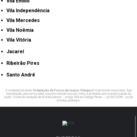
Vila Emílio
Vila Independência
Vila Mercedes
Vila Noêmia
Vila Vitória
Jacareí
Ribeirão Pires
Santo André
O conteúdo do texto "
Instalação de Forros de Isopor Olímpico
" é de direito reservado. Sua
reprodução, parcial ou total, mesmo citando nossos links, é proibida sem a autorização do
autor. Crime de violação de direito autoral – artigo 184 do Código Penal –
Lei 9610/98 - Lei de
direitos autorais
.