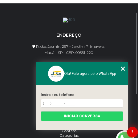
ENDEREÇO
R. dos Jasmin, 297 - Jardim Primavera,
Mauá - SP - CEP: 09361-220
CONTATO
Olá! Fale agora pelo WhatsApp
(11) 95462-8630
bene@jcgdivisorias.com
Insira seu telefone
MENU
Home
INICIAR CONVERSA
Sobre Nós
Serviços
Blog
Contato
1
Categorias