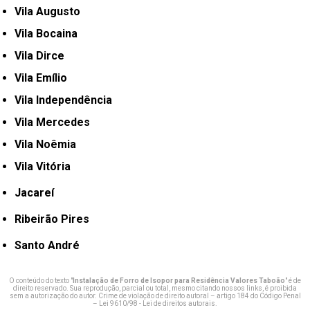
Vila Augusto
Vila Bocaina
Vila Dirce
Vila Emílio
Vila Independência
Vila Mercedes
Vila Noêmia
Vila Vitória
Jacareí
Ribeirão Pires
Santo André
O conteúdo do texto "
Instalação de Forro de Isopor para Residência Valores Taboão
" é de
direito reservado. Sua reprodução, parcial ou total, mesmo citando nossos links, é proibida
sem a autorização do autor. Crime de violação de direito autoral – artigo 184 do Código Penal
–
Lei 9610/98 - Lei de direitos autorais
.