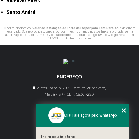
Ribeirão Pires
Santo André
O conteúdo do texto "
Valor de Instalação de Forro de Isopor para Teto Paraíso
" é de direito
reservado. Sua reprodução, parcial ou total, mesmo citando nossos links, é proibida sem a
autorização do autor. Crime de violação de direito autoral – artigo 184 do Código Penal –
Lei
9610/98 - Lei de direitos autorais
.
ENDEREÇO
R. dos Jasmin, 297 - Jardim Primavera,
Mauá - SP - CEP: 09361-220
CONTATO
Olá! Fale agora pelo WhatsApp
(11) 95462-8630
bene@jcgdivisorias.com
Insira seu telefone