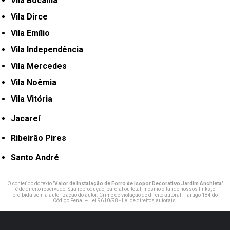
Vila Bocaina
Vila Dirce
Vila Emílio
Vila Independência
Vila Mercedes
Vila Noêmia
Vila Vitória
Jacareí
Ribeirão Pires
Santo André
O conteúdo do texto "
Valor de Instalação de Forro de Isopor Decorativo Jardim Anchieta
"
é de direito reservado. Sua reprodução, parcial ou total, mesmo citando nossos links, é
proibida sem a autorização do autor. Crime de violação de direito autoral – artigo 184 do
Código Penal –
Lei 9610/98 - Lei de direitos autorais
.