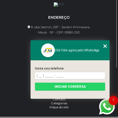
ENDEREÇO
R. dos Jasmin, 297 - Jardim Primavera,
Mauá - SP - CEP: 09361-220
CONTATO
Olá! Fale agora pelo WhatsApp
(11) 95462-8630
bene@jcgdivisorias.com
Insira seu telefone
MENU
Home
INICIAR CONVERSA
Sobre Nós
Serviços
Blog
Contato
1
Categorias
Mapa do site