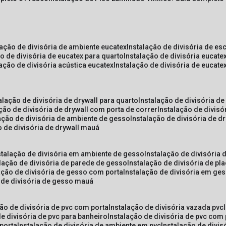
lação de divisória de ambiente eucatex
instalação de divisória de es
ão de divisória de eucatex para quarto
instalação de divisória eucat
lação de divisória acústica eucatex
instalação de divisória de eucat
talação de divisória de drywall para quarto
instalação de divisória d
ação de divisória de drywall com porta de correr
instalação de divis
lação de divisória de ambiente de gesso
instalação de divisória de d
o de divisória de drywall mauá
nstalação de divisória em ambiente de gesso
instalação de divisória
alação de divisória de parede de gesso
instalação de divisória de p
lação de divisória de gesso com porta
instalação de divisória em ge
o de divisória de gesso mauá
ção de divisória de pvc com porta
instalação de divisória vazada pvc
de divisória de pvc para banheiro
instalação de divisória de pvc com
 porta
instalação de divisória de ambiente em pvc
instalação de divis