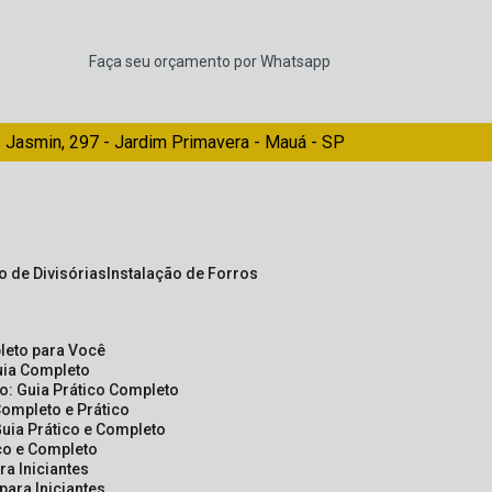
Faça seu orçamento por Whatsapp
 Jasmin, 297 - Jardim Primavera - Mauá - SP
ão de Divisórias
Instalação de Forros
pleto para Você
Guia Completo
so: Guia Prático Completo
Completo e Prático
Guia Prático e Completo
ico e Completo
a Iniciantes
para Iniciantes