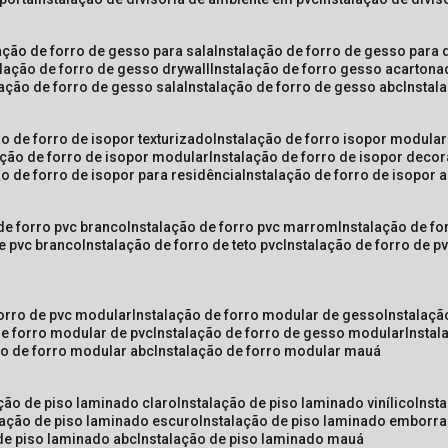
lação de forro de gesso para sala
instalação de forro de gesso para 
alação de forro de gesso drywall
instalação de forro gesso acarton
lação de forro de gesso sala
instalação de forro de gesso abc
insta
ão de forro de isopor texturizado
instalação de forro isopor modular
ação de forro de isopor modular
instalação de forro de isopor decor
ão de forro de isopor para residência
instalação de forro de isopor 
 de forro pvc branco
instalação de forro pvc marrom
instalação de fo
de pvc branco
instalação de forro de teto pvc
instalação de forro de 
forro de pvc modular
instalação de forro modular de gesso
instalaç
de forro modular de pvc
instalação de forro de gesso modular
insta
ão de forro modular abc
instalação de forro modular mauá
ação de piso laminado claro
instalação de piso laminado vinílico
inst
alação de piso laminado escuro
instalação de piso laminado emborr
 de piso laminado abc
instalação de piso laminado mauá