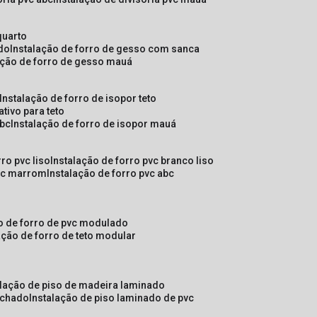
quarto
ado
instalação de forro de gesso com sanca
lação de forro de gesso mauá
instalação de forro de isopor teto
ativo para teto
abc
instalação de forro de isopor mauá
rro pvc liso
instalação de forro pvc branco liso
pvc marrom
instalação de forro pvc abc
ão de forro de pvc modulado
lação de forro de teto modular
alação de piso de madeira laminado
achado
instalação de piso laminado de pvc