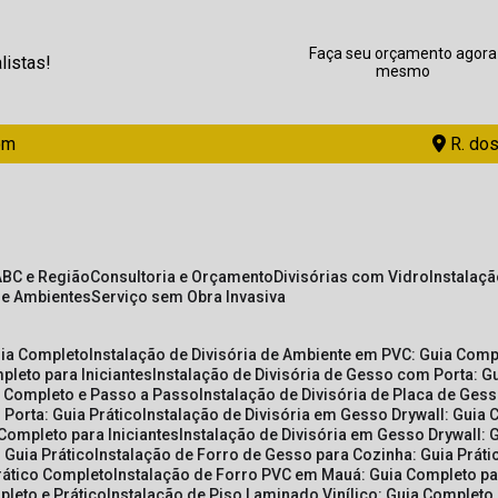
Faça seu orçamento agora
listas!
mesmo
om
R. dos
ABC e Região
Consultoria e Orçamento
Divisórias com Vidro
Instalaç
de Ambientes
Serviço sem Obra Invasiva
uia Completo
Instalação de Divisória de Ambiente em PVC: Guia Com
pleto para Iniciantes
Instalação de Divisória de Gesso com Porta: 
ia Completo e Passo a Passo
Instalação de Divisória de Placa de Ges
 Porta: Guia Prático
Instalação de Divisória em Gesso Drywall: Guia 
 Completo para Iniciantes
Instalação de Divisória em Gesso Drywall: 
 Guia Prático
Instalação de Forro de Gesso para Cozinha: Guia Prát
Prático Completo
Instalação de Forro PVC em Mauá: Guia Completo par
pleto e Prático
Instalação de Piso Laminado Vinílico: Guia Completo 