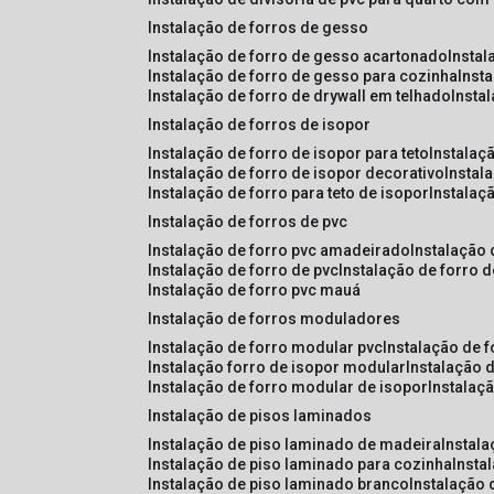
instalação de forros de gesso
instalação de forro de gesso acartonado
insta
instalação de forro de gesso para cozinha
inst
instalação de forro de drywall em telhado
insta
instalação de forros de isopor
instalação de forro de isopor para teto
instalaç
instalação de forro de isopor decorativo
instal
instalação de forro para teto de isopor
instalaç
instalação de forros de pvc
instalação de forro pvc amadeirado
instalação
instalação de forro de pvc
instalação de forro 
instalação de forro pvc mauá
instalação de forros moduladores
instalação de forro modular pvc
instalação de 
instalação forro de isopor modular
instalação 
instalação de forro modular de isopor
instalaç
instalação de pisos laminados
instalação de piso laminado de madeira
instal
instalação de piso laminado para cozinha
inst
instalação de piso laminado branco
instalação