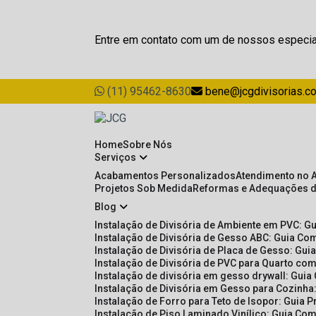
Entre em contato com um de nossos especia
(11) 95462-8630
bene@jcgdivisorias.c
Home
Sobre Nós
Serviços
Acabamentos Personalizados
Atendimento no 
Projetos Sob Medida
Reformas e Adequações 
Blog
Instalação de Divisória de Ambiente em PVC: G
Instalação de Divisória de Gesso ABC: Guia Com
Instalação de Divisória de Placa de Gesso: Gu
Instalação de Divisória de PVC para Quarto com
Instalação de divisória em gesso drywall: Guia
Instalação de Divisória em Gesso para Cozinha:
Instalação de Forro para Teto de Isopor: Guia 
Instalação de Piso Laminado Vinílico: Guia Com