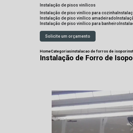
instalação de pisos vinílicos
instalação de piso vinílico para cozinha
instala
instalação de piso vinílico amadeirado
instalaç
instalação de piso vinílico para banheiro
instal
Solicite um orçamento
Home
Categorias
instalacao de forros de isopor
ins
Instalação de Forro de Isop