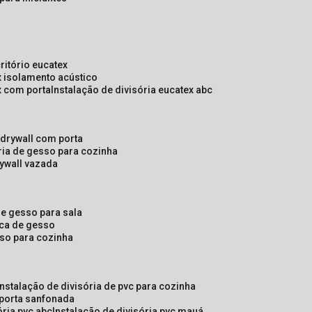
critório eucatex
ex isolamento acústico
ex com porta
instalação de divisória eucatex abc
e drywall com porta
ória de gesso para cozinha
rywall vazada
 de gesso para sala
laca de gesso
sso para cozinha
instalação de divisória de pvc para cozinha
 porta sanfonada
ória pvc abc
instalação de divisória pvc mauá