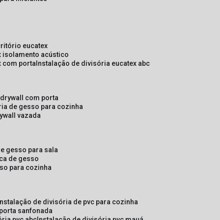
critório eucatex
ex isolamento acústico
ex com porta
instalação de divisória eucatex abc
e drywall com porta
ória de gesso para cozinha
rywall vazada
 de gesso para sala
laca de gesso
sso para cozinha
instalação de divisória de pvc para cozinha
 porta sanfonada
ória pvc abc
instalação de divisória pvc mauá