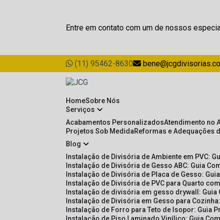
Entre em contato com um de nossos especia
(11) 95462-8630
bene@jcgdivisorias.c
Home
Sobre Nós
Serviços
Acabamentos Personalizados
Atendimento no 
Projetos Sob Medida
Reformas e Adequações 
Blog
Instalação de Divisória de Ambiente em PVC: G
Instalação de Divisória de Gesso ABC: Guia Com
Instalação de Divisória de Placa de Gesso: Gu
Instalação de Divisória de PVC para Quarto com
Instalação de divisória em gesso drywall: Guia
Instalação de Divisória em Gesso para Cozinha:
Instalação de Forro para Teto de Isopor: Guia 
Instalação de Piso Laminado Vinílico: Guia Com