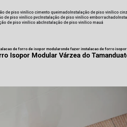
ção de piso vinílico cimento queimado
instalação de piso vinílico cin
ão de piso vinílico pvc
instalação de piso vinílico emborrachado
inst
ação de piso vinílico abc
instalação de piso vinílico mauá
talacao de forro de isopor modular
onde fazer instalacao de forro isopo
orro Isopor Modular Várzea do Tamanduat