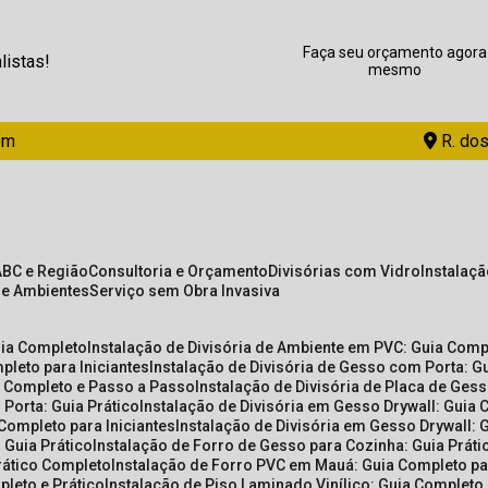
Faça seu orçamento agora
listas!
mesmo
om
R. dos
ABC e Região
Consultoria e Orçamento
Divisórias com Vidro
Instalaç
de Ambientes
Serviço sem Obra Invasiva
uia Completo
Instalação de Divisória de Ambiente em PVC: Guia Com
pleto para Iniciantes
Instalação de Divisória de Gesso com Porta: 
ia Completo e Passo a Passo
Instalação de Divisória de Placa de Ges
 Porta: Guia Prático
Instalação de Divisória em Gesso Drywall: Guia 
 Completo para Iniciantes
Instalação de Divisória em Gesso Drywall: 
 Guia Prático
Instalação de Forro de Gesso para Cozinha: Guia Prát
Prático Completo
Instalação de Forro PVC em Mauá: Guia Completo par
pleto e Prático
Instalação de Piso Laminado Vinílico: Guia Completo 