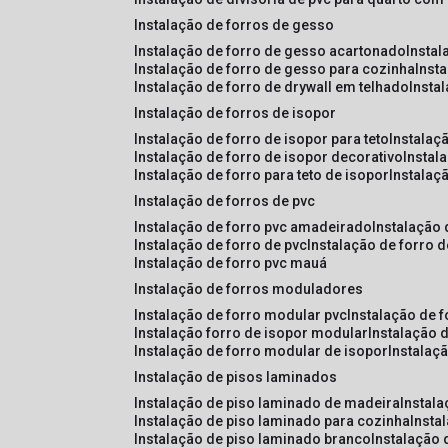
instalação de forros de gesso
instalação de forro de gesso acartonado
insta
instalação de forro de gesso para cozinha
inst
instalação de forro de drywall em telhado
insta
instalação de forros de isopor
instalação de forro de isopor para teto
instalaç
instalação de forro de isopor decorativo
instal
instalação de forro para teto de isopor
instalaç
instalação de forros de pvc
instalação de forro pvc amadeirado
instalação
instalação de forro de pvc
instalação de forro 
instalação de forro pvc mauá
instalação de forros moduladores
instalação de forro modular pvc
instalação de 
instalação forro de isopor modular
instalação 
instalação de forro modular de isopor
instalaç
instalação de pisos laminados
instalação de piso laminado de madeira
instal
instalação de piso laminado para cozinha
inst
instalação de piso laminado branco
instalação