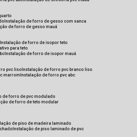
quarto
ado
instalação de forro de gesso com sanca
lação de forro de gesso mauá
instalação de forro de isopor teto
ativo para teto
abc
instalação de forro de isopor mauá
rro pvc liso
instalação de forro pvc branco liso
pvc marrom
instalação de forro pvc abc
ão de forro de pvc modulado
lação de forro de teto modular
alação de piso de madeira laminado
achado
instalação de piso laminado de pvc