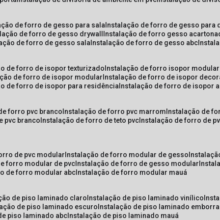
lação de forro de gesso para sala
instalação de forro de gesso para 
alação de forro de gesso drywall
instalação de forro gesso acarton
lação de forro de gesso sala
instalação de forro de gesso abc
insta
ão de forro de isopor texturizado
instalação de forro isopor modular
ação de forro de isopor modular
instalação de forro de isopor decor
ão de forro de isopor para residência
instalação de forro de isopor 
 de forro pvc branco
instalação de forro pvc marrom
instalação de fo
de pvc branco
instalação de forro de teto pvc
instalação de forro de 
forro de pvc modular
instalação de forro modular de gesso
instalaç
de forro modular de pvc
instalação de forro de gesso modular
insta
ão de forro modular abc
instalação de forro modular mauá
ação de piso laminado claro
instalação de piso laminado vinílico
inst
alação de piso laminado escuro
instalação de piso laminado emborr
 de piso laminado abc
instalação de piso laminado mauá