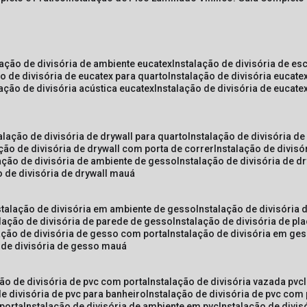
lação de divisória de ambiente eucatex
instalação de divisória de es
ão de divisória de eucatex para quarto
instalação de divisória eucat
lação de divisória acústica eucatex
instalação de divisória de eucat
talação de divisória de drywall para quarto
instalação de divisória d
ação de divisória de drywall com porta de correr
instalação de divis
lação de divisória de ambiente de gesso
instalação de divisória de d
o de divisória de drywall mauá
nstalação de divisória em ambiente de gesso
instalação de divisória
alação de divisória de parede de gesso
instalação de divisória de p
lação de divisória de gesso com porta
instalação de divisória em ge
o de divisória de gesso mauá
ção de divisória de pvc com porta
instalação de divisória vazada pvc
de divisória de pvc para banheiro
instalação de divisória de pvc com
 porta
instalação de divisória de ambiente em pvc
instalação de divis