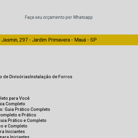
Faça seu orçamento por Whatsapp
 Jasmin, 297 - Jardim Primavera - Mauá - SP
ão de Divisórias
Instalação de Forros
pleto para Você
Guia Completo
so: Guia Prático Completo
Completo e Prático
Guia Prático e Completo
ico e Completo
a Iniciantes
para Iniciantes