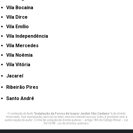
Vila Bocaina
Vila Dirce
Vila Emílio
Vila Independência
Vila Mercedes
Vila Noêmia
Vila Vitória
Jacareí
Ribeirão Pires
Santo André
O conteúdo do texto "
Instalação de Forros de Isopor Jardim São Caetano
" é de direito
reservado. Sua reprodução, parcial ou total, mesmo citando nossos links, é proibida sem a
autorização do autor. Crime de violação de direito autoral – artigo 184 do Código Penal –
Lei
9610/98 - Lei de direitos autorais
.