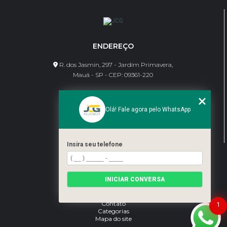
ENDEREÇO
R. dos Jasmin, 297 - Jardim Primavera,
Mauá - SP - CEP: 09361-220
CONTATO
Olá! Fale agora pelo WhatsApp
(11) 95462-8630
bene@jcgdivisorias.com
Insira seu telefone
MENU
Home
INICIAR CONVERSA
Sobre Nós
Serviços
Blog
Contato
1
Categorias
Mapa do site