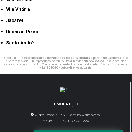
Vila Vitória
Jacareí
Ribeirão Pires
Santo André
O conteúdo do texto "
Instalação de Forros de Isopor Decorativo para Teto Canhema
" é de
direito reservado. Sua reprodução, parcial ou total, mesmo citando nossos links, é proibida
sem a autorização do autor. Crime de violação de direito autoral – artigo 184 do Código Penal
–
Lei 9610/98 - Lei de direitos autorais
.
ENDEREÇO
R. dos Jasmin, 297 - Jardim Primavera,
Mauá - SP - CEP: 09361-220