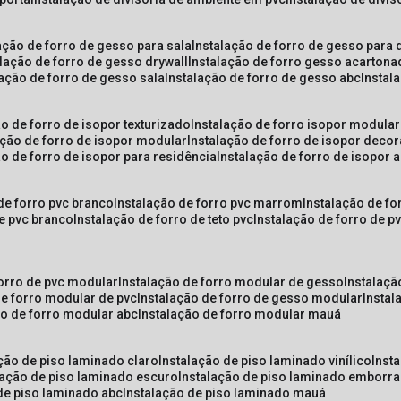
lação de forro de gesso para sala
instalação de forro de gesso para 
alação de forro de gesso drywall
instalação de forro gesso acarton
lação de forro de gesso sala
instalação de forro de gesso abc
insta
ão de forro de isopor texturizado
instalação de forro isopor modular
ação de forro de isopor modular
instalação de forro de isopor decor
ão de forro de isopor para residência
instalação de forro de isopor 
 de forro pvc branco
instalação de forro pvc marrom
instalação de fo
de pvc branco
instalação de forro de teto pvc
instalação de forro de 
forro de pvc modular
instalação de forro modular de gesso
instalaç
de forro modular de pvc
instalação de forro de gesso modular
insta
ão de forro modular abc
instalação de forro modular mauá
ação de piso laminado claro
instalação de piso laminado vinílico
inst
alação de piso laminado escuro
instalação de piso laminado emborr
 de piso laminado abc
instalação de piso laminado mauá