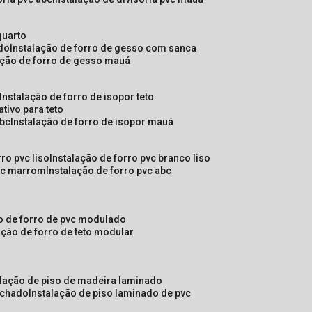
quarto
ado
instalação de forro de gesso com sanca
lação de forro de gesso mauá
instalação de forro de isopor teto
ativo para teto
abc
instalação de forro de isopor mauá
rro pvc liso
instalação de forro pvc branco liso
pvc marrom
instalação de forro pvc abc
ão de forro de pvc modulado
lação de forro de teto modular
alação de piso de madeira laminado
achado
instalação de piso laminado de pvc