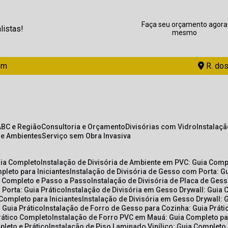
Faça seu orçamento agora
listas!
mesmo
om
R. dos
ABC e Região
Consultoria e Orçamento
Divisórias com Vidro
Instalaç
de Ambientes
Serviço sem Obra Invasiva
uia Completo
Instalação de Divisória de Ambiente em PVC: Guia Com
pleto para Iniciantes
Instalação de Divisória de Gesso com Porta: 
ia Completo e Passo a Passo
Instalação de Divisória de Placa de Ges
 Porta: Guia Prático
Instalação de Divisória em Gesso Drywall: Guia 
 Completo para Iniciantes
Instalação de Divisória em Gesso Drywall: 
 Guia Prático
Instalação de Forro de Gesso para Cozinha: Guia Prát
Prático Completo
Instalação de Forro PVC em Mauá: Guia Completo par
pleto e Prático
Instalação de Piso Laminado Vinílico: Guia Completo 