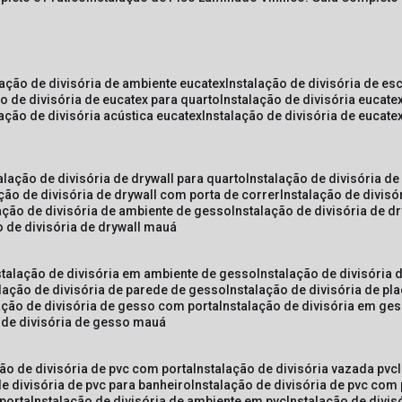
lação de divisória de ambiente eucatex
instalação de divisória de es
ão de divisória de eucatex para quarto
instalação de divisória eucat
lação de divisória acústica eucatex
instalação de divisória de eucat
talação de divisória de drywall para quarto
instalação de divisória d
ação de divisória de drywall com porta de correr
instalação de divis
lação de divisória de ambiente de gesso
instalação de divisória de d
o de divisória de drywall mauá
nstalação de divisória em ambiente de gesso
instalação de divisória
alação de divisória de parede de gesso
instalação de divisória de p
lação de divisória de gesso com porta
instalação de divisória em ge
o de divisória de gesso mauá
ção de divisória de pvc com porta
instalação de divisória vazada pvc
de divisória de pvc para banheiro
instalação de divisória de pvc com
 porta
instalação de divisória de ambiente em pvc
instalação de divis