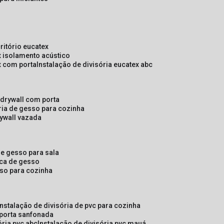
critório eucatex
ex isolamento acústico
ex com porta
instalação de divisória eucatex abc
e drywall com porta
ória de gesso para cozinha
rywall vazada
 de gesso para sala
laca de gesso
sso para cozinha
instalação de divisória de pvc para cozinha
 porta sanfonada
ória pvc abc
instalação de divisória pvc mauá