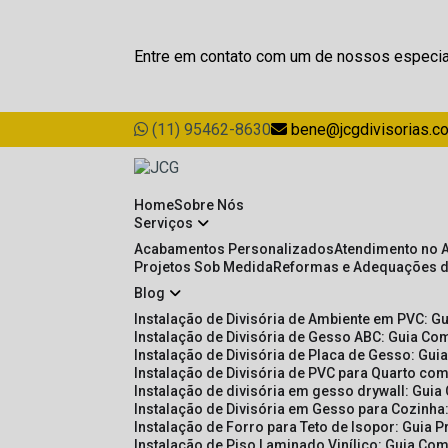
Entre em contato com um de nossos especia
(11) 95462-8630
bene@jcgdivisorias.c
Home
Sobre Nós
Serviços
Acabamentos Personalizados
Atendimento no 
Projetos Sob Medida
Reformas e Adequações 
Blog
Instalação de Divisória de Ambiente em PVC: G
Instalação de Divisória de Gesso ABC: Guia Com
Instalação de Divisória de Placa de Gesso: Gu
Instalação de Divisória de PVC para Quarto com
Instalação de divisória em gesso drywall: Guia
Instalação de Divisória em Gesso para Cozinha:
Instalação de Forro para Teto de Isopor: Guia 
Instalação de Piso Laminado Vinílico: Guia Com