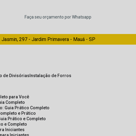
Faça seu orçamento por Whatsapp
 Jasmin, 297 - Jardim Primavera - Mauá - SP
ão de Divisórias
Instalação de Forros
pleto para Você
Guia Completo
so: Guia Prático Completo
Completo e Prático
Guia Prático e Completo
ico e Completo
a Iniciantes
para Iniciantes