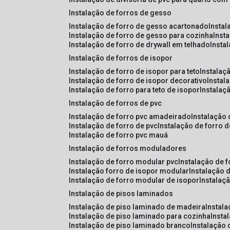
instalação de forros de gesso
instalação de forro de gesso acartonado
insta
instalação de forro de gesso para cozinha
inst
instalação de forro de drywall em telhado
insta
instalação de forros de isopor
instalação de forro de isopor para teto
instalaç
instalação de forro de isopor decorativo
instal
instalação de forro para teto de isopor
instalaç
instalação de forros de pvc
instalação de forro pvc amadeirado
instalação
instalação de forro de pvc
instalação de forro 
instalação de forro pvc mauá
instalação de forros moduladores
instalação de forro modular pvc
instalação de 
instalação forro de isopor modular
instalação 
instalação de forro modular de isopor
instalaç
instalação de pisos laminados
instalação de piso laminado de madeira
instal
instalação de piso laminado para cozinha
inst
instalação de piso laminado branco
instalação