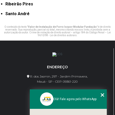
Ribeirão Pires
Santo André
O conteúdo do texto "
Valor de Instalação de Forro Isopor Modular Fundação
" é de direito
reservado. Sua reprodução, parcial ou total, mesmo citando nossos links, é proibida sem a
autorização do autor. Crime de violação de direito autoral – artigo 184 do Código Penal –
Lei
9610/98 - Lei de direitos autorais
.
ENDEREÇO
R. dos Jasmin, 297 - Jardim Primavera,
Mauá - SP - CEP: 09361-220
CONTATO
Olá! Fale agora pelo WhatsApp
(11) 95462-8630
bene@jcgdivisorias.com