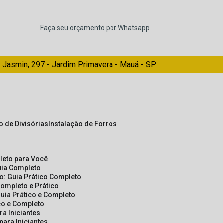
Faça seu orçamento por Whatsapp
 Jasmin, 297 - Jardim Primavera - Mauá - SP
ão de Divisórias
Instalação de Forros
pleto para Você
Guia Completo
so: Guia Prático Completo
Completo e Prático
Guia Prático e Completo
ico e Completo
a Iniciantes
para Iniciantes