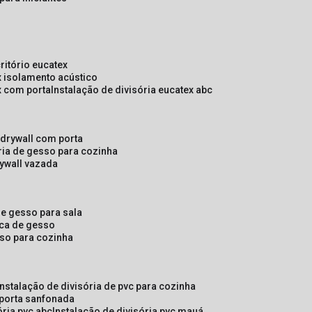
critório eucatex
ex isolamento acústico
ex com porta
instalação de divisória eucatex abc
e drywall com porta
ória de gesso para cozinha
rywall vazada
 de gesso para sala
laca de gesso
sso para cozinha
instalação de divisória de pvc para cozinha
 porta sanfonada
ória pvc abc
instalação de divisória pvc mauá