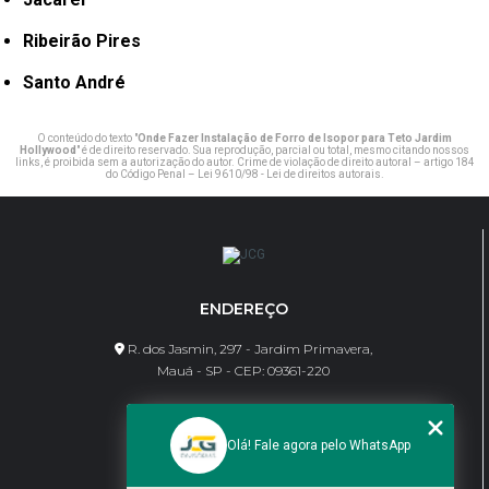
Ribeirão Pires
Santo André
O conteúdo do texto "
Onde Fazer Instalação de Forro de Isopor para Teto Jardim
Hollywood
" é de direito reservado. Sua reprodução, parcial ou total, mesmo citando nossos
links, é proibida sem a autorização do autor. Crime de violação de direito autoral – artigo 184
do Código Penal –
Lei 9610/98 - Lei de direitos autorais
.
ENDEREÇO
R. dos Jasmin, 297 - Jardim Primavera,
Mauá - SP - CEP: 09361-220
CONTATO
Olá! Fale agora pelo WhatsApp
(11) 95462-8630
bene@jcgdivisorias.com