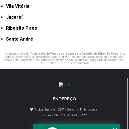
Vila Vitória
Jacareí
Ribeirão Pires
Santo André
O conteúdo do texto "
Instalação de Forros de Isopor para Residência Ribeirão Pires
" é de
direito reservado. Sua reprodução, parcial ou total, mesmo citando nossos links, é proibida
sem a autorização do autor. Crime de violação de direito autoral – artigo 184 do Código Penal
–
Lei 9610/98 - Lei de direitos autorais
.
ENDEREÇO
R. dos Jasmin, 297 - Jardim Primavera,
Mauá - SP - CEP: 09361-220