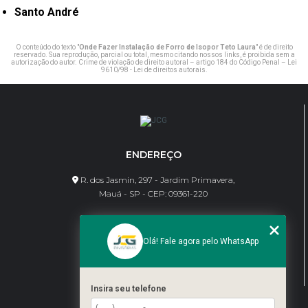
Santo André
O conteúdo do texto "
Onde Fazer Instalação de Forro de Isopor Teto Laura
" é de direito
reservado. Sua reprodução, parcial ou total, mesmo citando nossos links, é proibida sem a
autorização do autor. Crime de violação de direito autoral – artigo 184 do Código Penal –
Lei
9610/98 - Lei de direitos autorais
.
ENDEREÇO
R. dos Jasmin, 297 - Jardim Primavera,
Mauá - SP - CEP: 09361-220
CONTATO
Olá! Fale agora pelo WhatsApp
(11) 95462-8630
bene@jcgdivisorias.com
Insira seu telefone
MENU