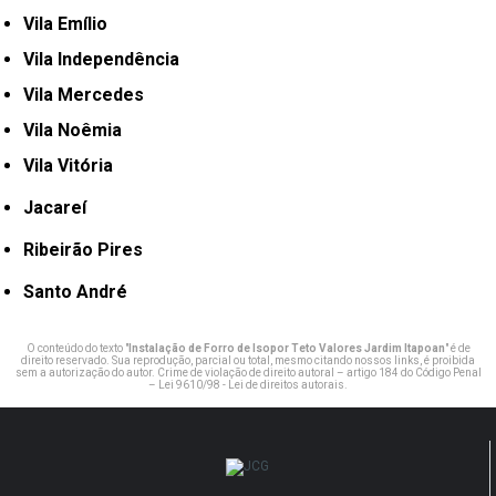
Vila Emílio
Vila Independência
Vila Mercedes
Vila Noêmia
Vila Vitória
Jacareí
Ribeirão Pires
Santo André
O conteúdo do texto "
Instalação de Forro de Isopor Teto Valores Jardim Itapoan
" é de
direito reservado. Sua reprodução, parcial ou total, mesmo citando nossos links, é proibida
sem a autorização do autor. Crime de violação de direito autoral – artigo 184 do Código Penal
–
Lei 9610/98 - Lei de direitos autorais
.