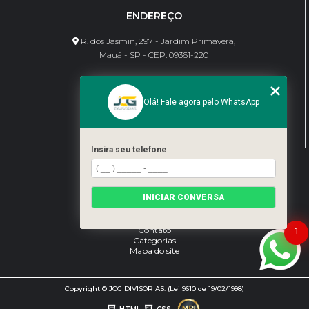
ENDEREÇO
R. dos Jasmin, 297 - Jardim Primavera,
Mauá - SP - CEP: 09361-220
CONTATO
Olá! Fale agora pelo WhatsApp
(11) 95462-8630
bene@jcgdivisorias.com
Insira seu telefone
MENU
Home
INICIAR CONVERSA
Sobre Nós
Serviços
Blog
Contato
1
Categorias
Mapa do site
Copyright © JCG DIVISÓRIAS. (Lei 9610 de 19/02/1998)