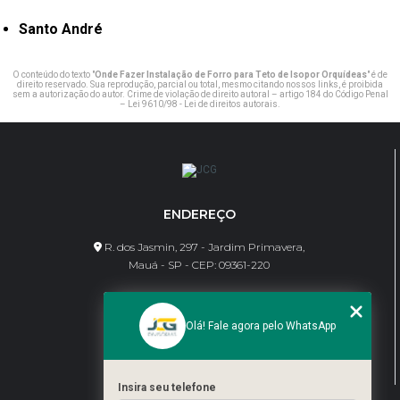
Santo André
O conteúdo do texto "
Onde Fazer Instalação de Forro para Teto de Isopor Orquídeas
" é de
direito reservado. Sua reprodução, parcial ou total, mesmo citando nossos links, é proibida
sem a autorização do autor. Crime de violação de direito autoral – artigo 184 do Código Penal
–
Lei 9610/98 - Lei de direitos autorais
.
ENDEREÇO
R. dos Jasmin, 297 - Jardim Primavera,
Mauá - SP - CEP: 09361-220
CONTATO
Olá! Fale agora pelo WhatsApp
(11) 95462-8630
bene@jcgdivisorias.com
Insira seu telefone