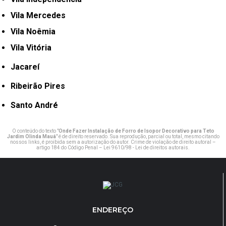
Vila Mercedes
Vila Noêmia
Vila Vitória
Jacareí
Ribeirão Pires
Santo André
O conteúdo do texto "
Onde Fazer Instalação de Forro de Isopor Decorativo para Teto
Jardim Olinda Mauá
" é de direito reservado. Sua reprodução, parcial ou total, mesmo citando
nossos links, é proibida sem a autorização do autor. Crime de violação de direito autoral –
artigo 184 do Código Penal –
Lei 9610/98 - Lei de direitos autorais
.
ENDEREÇO