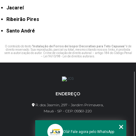
Jacareí
Ribeirão Pires
Santo André
O conteúdo do texto "
Instalação de Forros de Isopor Decorativo para Teto Capuava
" é de
direito reservado. Sua reprodução, parcial ou total, mesmo citando nossos links, é proibida
sem a autorização do autor. Crime de violação de direito autoral – artigo 184 do Código Penal
–
Lei 9610/98 - Lei de direitos autorais
.
ENDEREÇO
R. dos Jasmin, 297 - Jardim Primavera,
Mauá - SP - CEP: 09361-220
CONTATO
Olá! Fale agora pelo WhatsApp