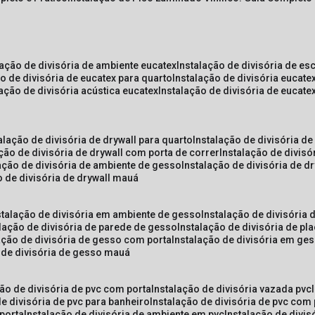
lação de divisória de ambiente eucatex
instalação de divisória de es
ão de divisória de eucatex para quarto
instalação de divisória eucat
lação de divisória acústica eucatex
instalação de divisória de eucat
talação de divisória de drywall para quarto
instalação de divisória d
ação de divisória de drywall com porta de correr
instalação de divis
lação de divisória de ambiente de gesso
instalação de divisória de d
o de divisória de drywall mauá
nstalação de divisória em ambiente de gesso
instalação de divisória
alação de divisória de parede de gesso
instalação de divisória de p
lação de divisória de gesso com porta
instalação de divisória em ge
o de divisória de gesso mauá
ção de divisória de pvc com porta
instalação de divisória vazada pvc
de divisória de pvc para banheiro
instalação de divisória de pvc com
 porta
instalação de divisória de ambiente em pvc
instalação de divis