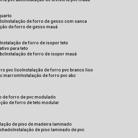
quarto
ado
instalação de forro de gesso com sanca
lação de forro de gesso mauá
instalação de forro de isopor teto
ativo para teto
abc
instalação de forro de isopor mauá
rro pvc liso
instalação de forro pvc branco liso
pvc marrom
instalação de forro pvc abc
ão de forro de pvc modulado
lação de forro de teto modular
alação de piso de madeira laminado
achado
instalação de piso laminado de pvc