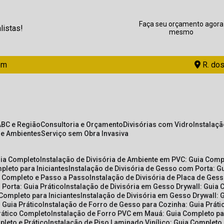
Faça seu orçamento agora
listas!
mesmo
om
R. dos
ABC e Região
Consultoria e Orçamento
Divisórias com Vidro
Instalaç
de Ambientes
Serviço sem Obra Invasiva
uia Completo
Instalação de Divisória de Ambiente em PVC: Guia Com
pleto para Iniciantes
Instalação de Divisória de Gesso com Porta: 
ia Completo e Passo a Passo
Instalação de Divisória de Placa de Ges
 Porta: Guia Prático
Instalação de Divisória em Gesso Drywall: Guia 
 Completo para Iniciantes
Instalação de Divisória em Gesso Drywall: 
 Guia Prático
Instalação de Forro de Gesso para Cozinha: Guia Prát
Prático Completo
Instalação de Forro PVC em Mauá: Guia Completo par
pleto e Prático
Instalação de Piso Laminado Vinílico: Guia Completo 