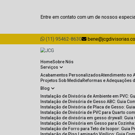
Entre em contato com um de nossos especia
(11) 95462-8630
bene@jcgdivisorias.c
Home
Sobre Nós
Serviços
Acabamentos Personalizados
Atendimento no 
Projetos Sob Medida
Reformas e Adequações 
Blog
Instalação de Divisória de Ambiente em PVC: G
Instalação de Divisória de Gesso ABC: Guia Com
Instalação de Divisória de Placa de Gesso: Gu
Instalação de Divisória de PVC para Quarto com
Instalação de divisória em gesso drywall: Guia
Instalação de Divisória em Gesso para Cozinha:
Instalação de Forro para Teto de Isopor: Guia 
Instalação de Piso Laminado Vinílico: Guia Com