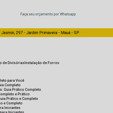
Faça seu orçamento por Whatsapp
 Jasmin, 297 - Jardim Primavera - Mauá - SP
ão de Divisórias
Instalação de Forros
pleto para Você
Guia Completo
so: Guia Prático Completo
Completo e Prático
Guia Prático e Completo
ico e Completo
a Iniciantes
para Iniciantes