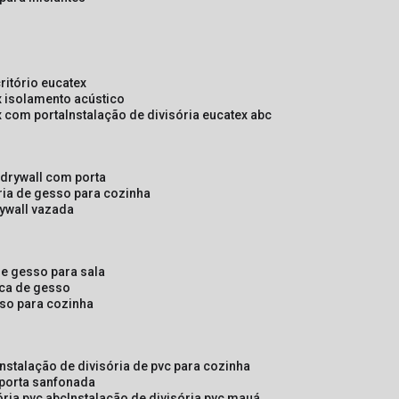
critório eucatex
ex isolamento acústico
ex com porta
instalação de divisória eucatex abc
e drywall com porta
ória de gesso para cozinha
rywall vazada
 de gesso para sala
laca de gesso
sso para cozinha
instalação de divisória de pvc para cozinha
 porta sanfonada
ória pvc abc
instalação de divisória pvc mauá