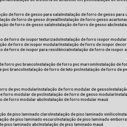
lação de forro de gesso para sala
instalação de forro de gesso para 
alação de forro de gesso drywall
instalação de forro gesso acarton
lação de forro de gesso sala
instalação de forro de gesso abc
insta
ão de forro de isopor texturizado
instalação de forro isopor modular
ação de forro de isopor modular
instalação de forro de isopor decor
ão de forro de isopor para residência
instalação de forro de isopor 
 de forro pvc branco
instalação de forro pvc marrom
instalação de fo
de pvc branco
instalação de forro de teto pvc
instalação de forro de 
forro de pvc modular
instalação de forro modular de gesso
instalaç
de forro modular de pvc
instalação de forro de gesso modular
insta
ão de forro modular abc
instalação de forro modular mauá
ação de piso laminado claro
instalação de piso laminado vinílico
inst
alação de piso laminado escuro
instalação de piso laminado emborr
 de piso laminado abc
instalação de piso laminado mauá