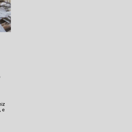
o
niz
, e