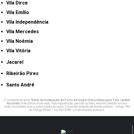
Vila Dirce
Vila Emílio
Vila Independência
Vila Mercedes
Vila Noêmia
Vila Vitória
Jacareí
Ribeirão Pires
Santo André
O conteúdo do texto "
Valor de Instalação de Forro de Isopor Decorativo para Teto Jardim
Anchieta
" é de direito reservado. Sua reprodução, parcial ou total, mesmo citando nossos
links, é proibida sem a autorização do autor. Crime de violação de direito autoral – artigo 184
do Código Penal –
Lei 9610/98 - Lei de direitos autorais
.