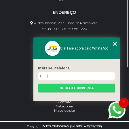
ENDEREÇO
R. dos Jasmin, 297 - Jardim Primavera,
Mauá - SP - CEP: 09361-220
CONTATO
Olá! Fale agora pelo WhatsApp
(11) 95462-8630
bene@jcgdivisorias.com
Insira seu telefone
MENU
Home
INICIAR CONVERSA
Sobre Nós
Serviços
Blog
Contato
1
Categorias
Mapa do site
Copyright © JCG DIVISÓRIAS. (Lei 9610 de 19/02/1998)