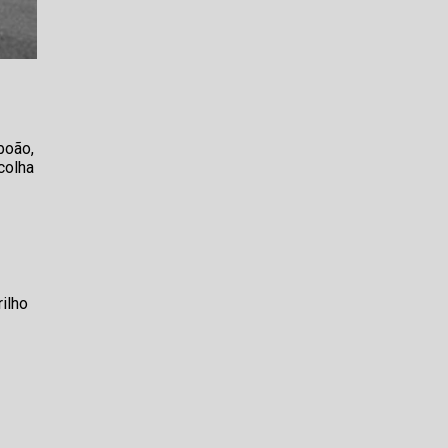
boão,
colha
s
ilho