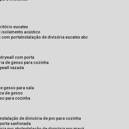
critório eucatex
ex isolamento acústico
ex com porta
instalação de divisória eucatex abc
e drywall com porta
ória de gesso para cozinha
rywall vazada
 de gesso para sala
laca de gesso
sso para cozinha
instalação de divisória de pvc para cozinha
 porta sanfonada
ória pvc abc
instalação de divisória pvc mauá