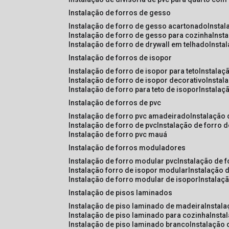
instalação de forros de gesso
instalação de forro de gesso acartonado
insta
instalação de forro de gesso para cozinha
inst
instalação de forro de drywall em telhado
insta
instalação de forros de isopor
instalação de forro de isopor para teto
instalaç
instalação de forro de isopor decorativo
instal
instalação de forro para teto de isopor
instalaç
instalação de forros de pvc
instalação de forro pvc amadeirado
instalação
instalação de forro de pvc
instalação de forro 
instalação de forro pvc mauá
instalação de forros moduladores
instalação de forro modular pvc
instalação de 
instalação forro de isopor modular
instalação 
instalação de forro modular de isopor
instalaç
instalação de pisos laminados
instalação de piso laminado de madeira
instal
instalação de piso laminado para cozinha
inst
instalação de piso laminado branco
instalação