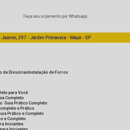
Faça seu orçamento por Whatsapp
 Jasmin, 297 - Jardim Primavera - Mauá - SP
ão de Divisórias
Instalação de Forros
pleto para Você
Guia Completo
so: Guia Prático Completo
Completo e Prático
Guia Prático e Completo
ico e Completo
a Iniciantes
para Iniciantes