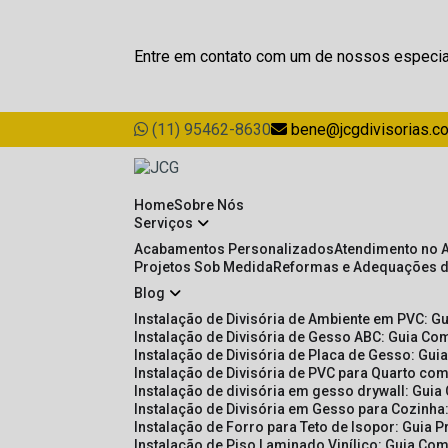
Entre em contato com um de nossos especia
(11) 95462-8630
bene@jcgdivisorias.c
Home
Sobre Nós
Serviços
Acabamentos Personalizados
Atendimento no 
Projetos Sob Medida
Reformas e Adequações 
Blog
Instalação de Divisória de Ambiente em PVC: G
Instalação de Divisória de Gesso ABC: Guia Com
Instalação de Divisória de Placa de Gesso: Gu
Instalação de Divisória de PVC para Quarto com
Instalação de divisória em gesso drywall: Guia
Instalação de Divisória em Gesso para Cozinha:
Instalação de Forro para Teto de Isopor: Guia 
Instalação de Piso Laminado Vinílico: Guia Com