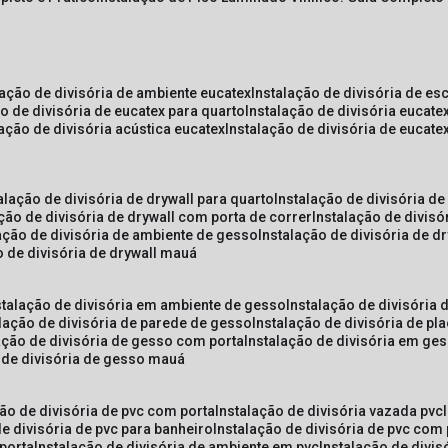
lação de divisória de ambiente eucatex
instalação de divisória de es
ão de divisória de eucatex para quarto
instalação de divisória eucat
lação de divisória acústica eucatex
instalação de divisória de eucat
talação de divisória de drywall para quarto
instalação de divisória d
ação de divisória de drywall com porta de correr
instalação de divis
lação de divisória de ambiente de gesso
instalação de divisória de d
o de divisória de drywall mauá
nstalação de divisória em ambiente de gesso
instalação de divisória
alação de divisória de parede de gesso
instalação de divisória de p
lação de divisória de gesso com porta
instalação de divisória em ge
o de divisória de gesso mauá
ção de divisória de pvc com porta
instalação de divisória vazada pvc
de divisória de pvc para banheiro
instalação de divisória de pvc com
 porta
instalação de divisória de ambiente em pvc
instalação de divis