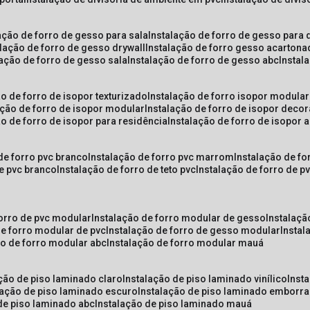
lação de forro de gesso para sala
instalação de forro de gesso para 
alação de forro de gesso drywall
instalação de forro gesso acarton
lação de forro de gesso sala
instalação de forro de gesso abc
insta
ão de forro de isopor texturizado
instalação de forro isopor modular
ação de forro de isopor modular
instalação de forro de isopor decor
ão de forro de isopor para residência
instalação de forro de isopor 
 de forro pvc branco
instalação de forro pvc marrom
instalação de fo
de pvc branco
instalação de forro de teto pvc
instalação de forro de 
forro de pvc modular
instalação de forro modular de gesso
instalaç
de forro modular de pvc
instalação de forro de gesso modular
insta
ão de forro modular abc
instalação de forro modular mauá
ação de piso laminado claro
instalação de piso laminado vinílico
inst
alação de piso laminado escuro
instalação de piso laminado emborr
 de piso laminado abc
instalação de piso laminado mauá