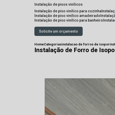
instalação de pisos vinílicos
instalação de piso vinílico para cozinha
instala
instalação de piso vinílico amadeirado
instalaç
instalação de piso vinílico para banheiro
instal
Solicite um orçamento
Home
Categorias
instalacao de forros de isopor
ins
Instalação de Forro de Isop