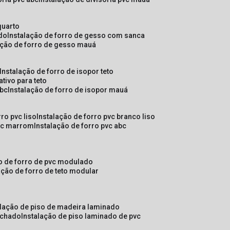
quarto
ado
instalação de forro de gesso com sanca
lação de forro de gesso mauá
instalação de forro de isopor teto
ativo para teto
abc
instalação de forro de isopor mauá
rro pvc liso
instalação de forro pvc branco liso
pvc marrom
instalação de forro pvc abc
ão de forro de pvc modulado
lação de forro de teto modular
alação de piso de madeira laminado
achado
instalação de piso laminado de pvc