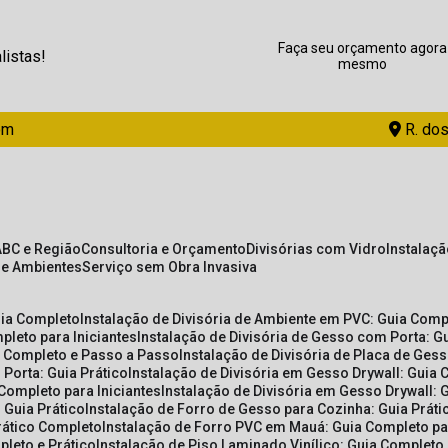
Faça seu orçamento agora
listas!
mesmo
om
R. dos
ABC e Região
Consultoria e Orçamento
Divisórias com Vidro
Instalaç
de Ambientes
Serviço sem Obra Invasiva
uia Completo
Instalação de Divisória de Ambiente em PVC: Guia Com
pleto para Iniciantes
Instalação de Divisória de Gesso com Porta: 
ia Completo e Passo a Passo
Instalação de Divisória de Placa de Ges
 Porta: Guia Prático
Instalação de Divisória em Gesso Drywall: Guia 
 Completo para Iniciantes
Instalação de Divisória em Gesso Drywall: 
 Guia Prático
Instalação de Forro de Gesso para Cozinha: Guia Prát
Prático Completo
Instalação de Forro PVC em Mauá: Guia Completo par
pleto e Prático
Instalação de Piso Laminado Vinílico: Guia Completo 