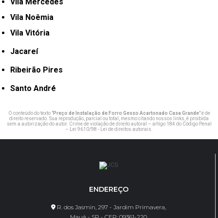
Vila Mercedes
Vila Noêmia
Vila Vitória
Jacareí
Ribeirão Pires
Santo André
O conteúdo do texto "
Preço de Instalação de Forro Gesso Acartonado Casa Grande
" é de
direito reservado. Sua reprodução, parcial ou total, mesmo citando nossos links, é proibida
sem a autorização do autor. Crime de violação de direito autoral – artigo 184 do Código Penal
–
Lei 9610/98 - Lei de direitos autorais
.
ENDEREÇO
R. dos Jasmin, 297 - Jardim Primavera,
Mauá - SP - CEP: 09361-220