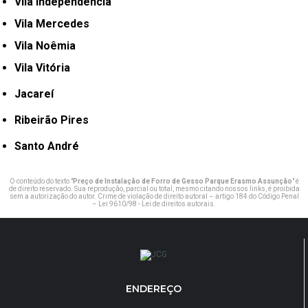
Vila Independência
Vila Mercedes
Vila Noêmia
Vila Vitória
Jacareí
Ribeirão Pires
Santo André
O conteúdo do texto "
Preço de Instalação de Forro de Gesso Parque Erasmo Assunção
" é
de direito reservado. Sua reprodução, parcial ou total, mesmo citando nossos links, é proibida
sem a autorização do autor. Crime de violação de direito autoral – artigo 184 do Código Penal
–
Lei 9610/98 - Lei de direitos autorais
.
ENDEREÇO