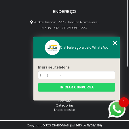
ENDEREÇO
R. dos Jasmin, 297 - Jardim Primavera,
Mauá - SP - CEP: 09361-220
CONTATO
Olá! Fale agora pelo WhatsApp
(11) 95462-8630
bene@jcgdivisorias.com
Insira seu telefone
MENU
Home
INICIAR CONVERSA
Sobre Nós
Serviços
Blog
Contato
1
Categorias
Mapa do site
Copyright © JCG DIVISÓRIAS. (Lei 9610 de 19/02/1998)