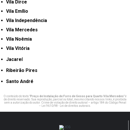
Vila Dirce
Vila Emílio
Vila Independência
Vila Mercedes
Vila Noêmia
Vila Vitória
Jacareí
Ribeirão Pires
Santo André
O conteúdo do texto "
Preço de Instalação de Forro de Gesso para Quarto Vila Mercedes
" é
de direito reservado. Sua reprodução, parcial ou total, mesmo citando nossos links, é proibida
sem a autorização do autor. Crime de violação de direito autoral – artigo 184 do Código Penal
–
Lei 9610/98 - Lei de direitos autorais
.